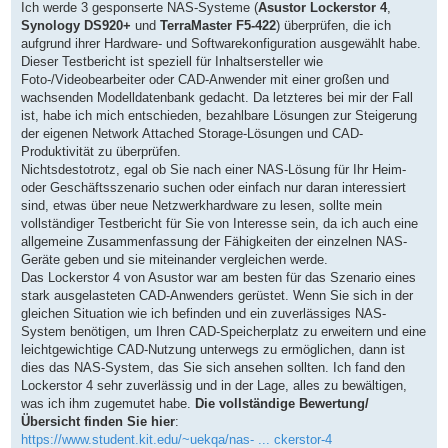
Ich werde 3 gesponserte NAS-Systeme (
Asustor Lockerstor 4
,
Synology DS920+
und
TerraMaster F5-422
) überprüfen, die ich
aufgrund ihrer Hardware- und Softwarekonfiguration ausgewählt habe.
Dieser Testbericht ist speziell für Inhaltsersteller wie
Foto-/Videobearbeiter oder CAD-Anwender mit einer großen und
wachsenden Modelldatenbank gedacht. Da letzteres bei mir der Fall
ist, habe ich mich entschieden, bezahlbare Lösungen zur Steigerung
der eigenen Network Attached Storage-Lösungen und CAD-
Produktivität zu überprüfen.
Nichtsdestotrotz, egal ob Sie nach einer NAS-Lösung für Ihr Heim-
oder Geschäftsszenario suchen oder einfach nur daran interessiert
sind, etwas über neue Netzwerkhardware zu lesen, sollte mein
vollständiger Testbericht für Sie von Interesse sein, da ich auch eine
allgemeine Zusammenfassung der Fähigkeiten der einzelnen NAS-
Geräte geben und sie miteinander vergleichen werde.
Das Lockerstor 4 von Asustor war am besten für das Szenario eines
stark ausgelasteten CAD-Anwenders gerüstet. Wenn Sie sich in der
gleichen Situation wie ich befinden und ein zuverlässiges NAS-
System benötigen, um Ihren CAD-Speicherplatz zu erweitern und eine
leichtgewichtige CAD-Nutzung unterwegs zu ermöglichen, dann ist
dies das NAS-System, das Sie sich ansehen sollten. Ich fand den
Lockerstor 4 sehr zuverlässig und in der Lage, alles zu bewältigen,
was ich ihm zugemutet habe.
Die vollständige Bewertung/
Übersicht finden Sie hier
:
https://www.student.kit.edu/~uekqa/nas- ... ckerstor-4