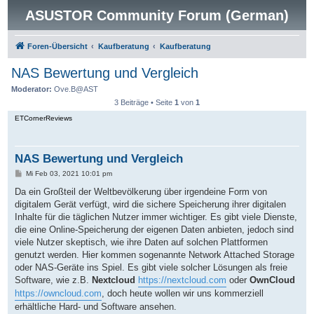
ASUSTOR Community Forum (German)
Foren-Übersicht
Kaufberatung
Kaufberatung
NAS Bewertung und Vergleich
Moderator:
Ove.B@AST
3 Beiträge • Seite
1
von
1
ETCornerReviews
NAS Bewertung und Vergleich
B
Mi Feb 03, 2021 10:01 pm
e
i
Da ein Großteil der Weltbevölkerung über irgendeine Form von
t
digitalem Gerät verfügt, wird die sichere Speicherung ihrer digitalen
r
a
Inhalte für die täglichen Nutzer immer wichtiger. Es gibt viele Dienste,
g
die eine Online-Speicherung der eigenen Daten anbieten, jedoch sind
viele Nutzer skeptisch, wie ihre Daten auf solchen Plattformen
genutzt werden. Hier kommen sogenannte Network Attached Storage
oder NAS-Geräte ins Spiel. Es gibt viele solcher Lösungen als freie
Software, wie z.B.
Nextcloud
https://nextcloud.com
oder
OwnCloud
https://owncloud.com
, doch heute wollen wir uns kommerziell
erhältliche Hard- und Software ansehen.