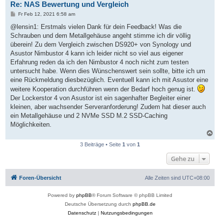
Re: NAS Bewertung und Vergleich
e
n
B
Fr Feb 12, 2021 6:58 am
e
i
@lensin1: Erstmals vielen Dank für dein Feedback! Was die
t
Schrauben und dem Metallgehäuse angeht stimme ich dir völlig
r
a
überein! Zu dem Vergleich zwischen DS920+ von Synology und
g
Asustor Nimbustor 4 kann ich leider nicht so viel aus eigener
Erfahrung reden da ich den Nimbustor 4 noch nicht zum testen
untersucht habe. Wenn dies Wünschenswert sein sollte, bitte ich um
eine Rückmeldung diesbezüglich. Eventuell kann ich mit Asustor eine
weitere Kooperation durchführen wenn der Bedarf hoch genug ist.
Der Lockerstor 4 von Asustor ist ein sagenhafter Begleiter einer
kleinen, aber wachsender Serveranforderung! Zudem hat dieser auch
ein Metallgehäuse und 2 NVMe SSD M.2 SSD-Caching
Möglichkeiten.
N
a
3 Beiträge • Seite
1
von
1
c
h
Gehe zu
o
b
e
Foren-Übersicht
Alle Zeiten sind
UTC+08:00
n
Powered by
phpBB
® Forum Software © phpBB Limited
Deutsche Übersetzung durch
phpBB.de
Datenschutz
|
Nutzungsbedingungen