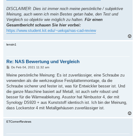
DISCLAIMER: Dies ist immer noch meine persönliche / subjektive
Meinung, auch wenn ich mein Bestes getan habe, den Test und
Vergleich so objektiv wie möglich zu halten.
Für einen
Gesamtbericht schauen Sie hier vorbei:
https://www.student.kit.edu/~uekqa/nas-cad-review
N
a
c
lensin1
h
o
b
Re: NAS Bewertung und Vergleich
e
n
B
Do Feb 04, 2021 11:32 am
e
i
Meine persönliche Meinung: Es ist zuverlässiger, eine Schraube zu
t
verwenden als die werkzeuglose Festplattenmontage, da die
r
a
Schraube sicherer und fester ist, was für Entwickler besser ist. Und
g
die ganze Maschine basiert auf Metall, ist auch sehr robust und
besser für die Wärmeableitung. Asustor hat Nimbustor 4, der mit
Synology DS920 + aus Kunststoff identisch ist. Ich bin der Meinung,
dass Lockerstor 4 mit Metallgehäusen zuverlässiger ist.
N
a
c
ETCornerReviews
h
o
b