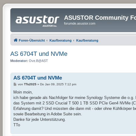
ASUSTOR Community Fo
forumde.asustor.com
Foren-Übersicht
Kaufberatung
Kaufberatung
AS 6704T und NVMe
Moderator:
Ove.B@AST
AS 6704T und NVMe
B
von
TTo2025
»
Do Jan 09, 2025 7:12 pm
e
i
Moin moin,
t
ich habe gerade als Nachfolger für meine Synology Systeme die o.g
r
a
das System mit 2 SSD Crucial T 500 1 TB SSD PCIe Gen4 NVMe (CT100
g
Erfahrung damit? Und müssten die dann mit - oder ohne Kühlkörper
sowie Bearbeitung in Adobe Suite sein.
Danke für jede Unterstützung.
TTo