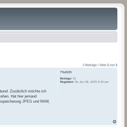
2 Beiträge • Seite
1
von
1
TTo2025
Beiträge:
31
Registriert:
Do Jan 09, 2025 6:40 pm
bund. Zusätzlich möchte ich
ehen. Hat hier jemand
atenspeicherung JPEG und RAW,
N
a