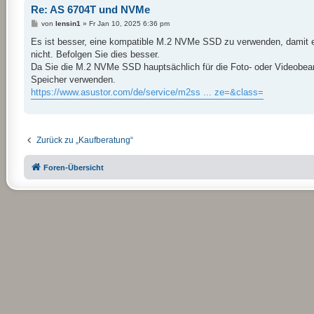
Re: AS 6704T und NVMe
B
von
lensin1
»
Fr Jan 10, 2025 6:36 pm
e
i
Es ist besser, eine kompatible M.2 NVMe SSD zu verwenden, damit es ke
t
nicht. Befolgen Sie dies besser.
r
a
Da Sie die M.2 NVMe SSD hauptsächlich für die Foto- oder Videobear
g
Speicher verwenden.
https://www.asustor.com/de/service/m2ss ... ze=&class=
Zurück zu „Kaufberatung“
Foren-Übersicht