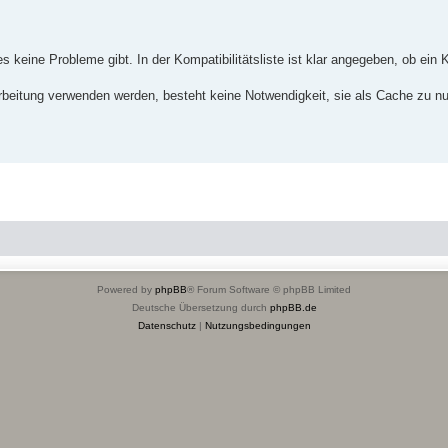
ine Probleme gibt. In der Kompatibilitätsliste ist klar angegeben, ob ein Kü
beitung verwenden werden, besteht keine Notwendigkeit, sie als Cache zu nu
Powered by
phpBB
® Forum Software © phpBB Limited
Deutsche Übersetzung durch
phpBB.de
Datenschutz
|
Nutzungsbedingungen