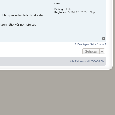
c
lensin1
h
o
Beiträge:
163
Registriert:
Fr Mai 22, 2020 1:58 pm
b
hlkörper erforderlich ist oder
e
n
tzen. Sie können sie als
N
a
2 Beiträge • Seite
1
von
1
c
h
Gehe zu
o
b
e
Alle Zeiten sind
UTC+08:00
n