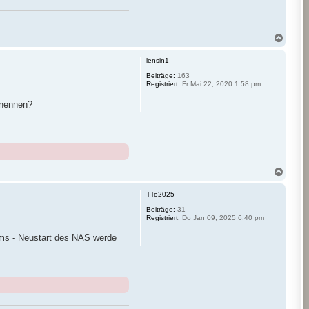
N
a
c
lensin1
h
o
Beiträge:
163
Registriert:
Fr Mai 22, 2020 1:58 pm
b
e
enennen?
n
N
a
c
TTo2025
h
o
Beiträge:
31
Registriert:
Do Jan 09, 2025 6:40 pm
b
e
ems - Neustart des NAS werde
n