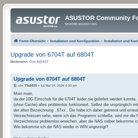
ASUSTOR Community Fo
forumde.asustor.com
Foren-Übersicht
Installation und Konfiguration
Installation und Kon
Upgrade von 6704T auf 6804T
Moderator:
Ove.B@AST
Upgrade von 6704T auf 6804T
B
von
TTo2025
»
Sa Mai 16, 2026 4:30 pm
e
i
Moin moin,
t
da der 10G Einschub für die 6704T leider nie geliefert werden konnt
r
a
(ohne Cache) alles problemlos funktioniert. Selbst die ursprünglich
g
der alten Bezeichnung ..67xx.. Die habe ich daher getrennt und erneu
Verzeichnissen sehe, wenn ich das Programm schließe, wird mir die N
Verzeichnisse problemlos erreichen, aber die NAS selber bekomme ich
Wie bekomme ich die NAS wieder in WIN angezeigt?