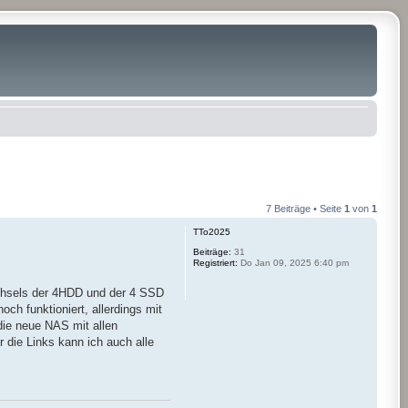
7 Beiträge • Seite
1
von
1
TTo2025
Beiträge:
31
Registriert:
Do Jan 09, 2025 6:40 pm
echsels der 4HDD und der 4 SSD
h funktioniert, allerdings mit
die neue NAS mit allen
 die Links kann ich auch alle