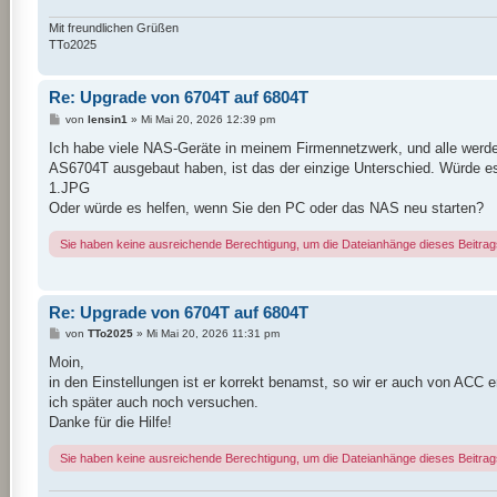
Mit freundlichen Grüßen
TTo2025
Re: Upgrade von 6704T auf 6804T
B
von
lensin1
»
Mi Mai 20, 2026 12:39 pm
e
i
Ich habe viele NAS-Geräte in meinem Firmennetzwerk, und alle werde
t
AS6704T ausgebaut haben, ist das der einzige Unterschied. Würde 
r
a
1.JPG
g
Oder würde es helfen, wenn Sie den PC oder das NAS neu starten?
Sie haben keine ausreichende Berechtigung, um die Dateianhänge dieses Beitra
Re: Upgrade von 6704T auf 6804T
B
von
TTo2025
»
Mi Mai 20, 2026 11:31 pm
e
i
Moin,
t
in den Einstellungen ist er korrekt benamst, so wir er auch von AC
r
a
ich später auch noch versuchen.
g
Danke für die Hilfe!
Sie haben keine ausreichende Berechtigung, um die Dateianhänge dieses Beitra