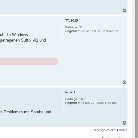
N
a
c
TTo2025
h
o
Beiträge:
31
Registriert:
Do Jan 09, 2025 6:40 pm
b
 ob die Windows
e
getragenen Suffix -01 und
n
N
a
c
lensin1
h
o
Beiträge:
163
Registriert:
Fr Mai 22, 2020 1:58 pm
b
e
 von Problemen mit Samba und
n
N
a
7 Beiträge • Seite
1
von
1
c
h