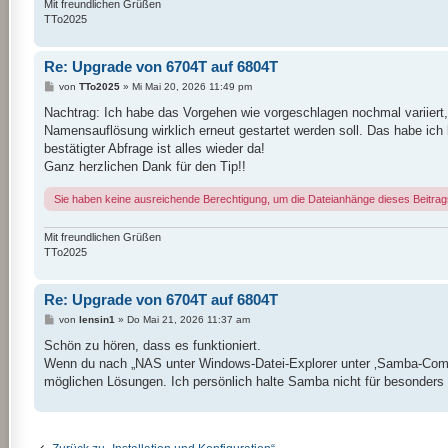
Mit freundlichen Grüßen
TTo2025
Re: Upgrade von 6704T auf 6804T
B
von
TTo2025
»
Mi Mai 20, 2026 11:49 pm
e
i
Nachtrag: Ich habe das Vorgehen wie vorgeschlagen nochmal variiert
t
Namensauflösung wirklich erneut gestartet werden soll. Das habe ich
r
a
bestätigter Abfrage ist alles wieder da!
g
Ganz herzlichen Dank für den Tip!!
Sie haben keine ausreichende Berechtigung, um die Dateianhänge dieses Beitra
Mit freundlichen Grüßen
TTo2025
Re: Upgrade von 6704T auf 6804T
B
von
lensin1
»
Do Mai 21, 2026 11:37 am
e
i
Schön zu hören, dass es funktioniert.
t
Wenn du nach „NAS unter Windows-Datei-Explorer unter ‚Samba-Compu
r
a
möglichen Lösungen. Ich persönlich halte Samba nicht für besonders 
g