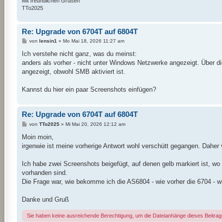
Mit freundlichen Grüßen
TTo2025
Re: Upgrade von 6704T auf 6804T
B
von
lensin1
»
Mo Mai 18, 2026 11:27 am
e
i
Ich verstehe nicht ganz, was du meinst:
t
anders als vorher - nicht unter Windows Netzwerke angezeigt. Über d
r
a
angezeigt, obwohl SMB aktiviert ist.
g
Kannst du hier ein paar Screenshots einfügen?
Re: Upgrade von 6704T auf 6804T
B
von
TTo2025
»
Mi Mai 20, 2026 12:12 am
e
i
Moin moin,
t
irgenwie ist meine vorherige Antwort wohl verschütt gegangen. Daher
r
a
g
Ich habe zwei Screenshots beigefügt, auf denen gelb markiert ist, wo
vorhanden sind.
Die Frage war, wie bekomme ich die AS6804 - wie vorher die 6704 - w
Danke und Gruß
Sie haben keine ausreichende Berechtigung, um die Dateianhänge dieses Beitra