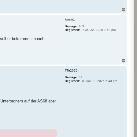
N
a
c
lensin1
h
o
Beiträge:
163
Registriert:
Fr Mai 22, 2020 1:58 pm
b
e
 selber bekomme ich nicht
n
N
a
c
TTo2025
h
o
Beiträge:
31
Registriert:
Do Jan 09, 2025 6:40 pm
b
e
n
n Unterordnern auf der AS68 aber