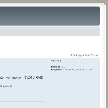
3 Beiträge • Seite
1
von
1
TTo2025
Beiträge:
31
Registriert:
Do Jan 09, 2025 6:40 pm
e Daten von meinem 3*10TB RAID
uf einmal.