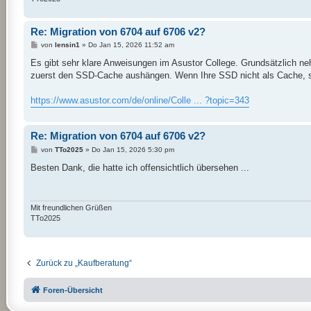
Re: Migration von 6704 auf 6706 v2?
B
von
lensin1
»
Do Jan 15, 2026 11:52 am
e
i
Es gibt sehr klare Anweisungen im Asustor College. Grundsätzlich n
t
zuerst den SSD-Cache aushängen. Wenn Ihre SSD nicht als Cache, son
r
a
g
https://www.asustor.com/de/online/Colle ... ?topic=343
Re: Migration von 6704 auf 6706 v2?
B
von
TTo2025
»
Do Jan 15, 2026 5:30 pm
e
i
Besten Dank, die hatte ich offensichtlich übersehen ...
t
r
a
g
Mit freundlichen Grüßen
TTo2025
Zurück zu „Kaufberatung“
Foren-Übersicht