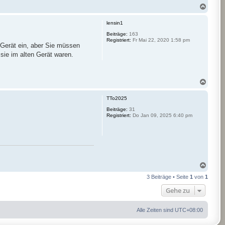
N
a
c
lensin1
h
o
Beiträge:
163
Registriert:
Fr Mai 22, 2020 1:58 pm
b
 Gerät ein, aber Sie müssen
e
ie im alten Gerät waren.
n
N
a
c
TTo2025
h
o
Beiträge:
31
Registriert:
Do Jan 09, 2025 6:40 pm
b
e
n
N
a
3 Beiträge • Seite
1
von
1
c
h
Gehe zu
o
b
e
Alle Zeiten sind
UTC+08:00
n