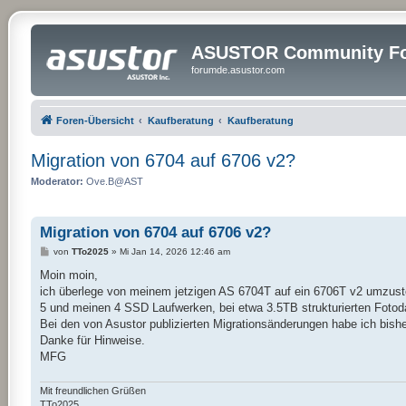
ASUSTOR Community Fo
forumde.asustor.com
Foren-Übersicht
Kaufberatung
Kaufberatung
Migration von 6704 auf 6706 v2?
Moderator:
Ove.B@AST
Migration von 6704 auf 6706 v2?
B
von
TTo2025
»
Mi Jan 14, 2026 12:46 am
e
i
Moin moin,
t
ich überlege von meinem jetzigen AS 6704T auf ein 6706T v2 umzuste
r
a
5 und meinen 4 SSD Laufwerken, bei etwa 3.5TB strukturierten Fotod
g
Bei den von Asustor publizierten Migrationsänderungen habe ich bishe
Danke für Hinweise.
MFG
Mit freundlichen Grüßen
TTo2025