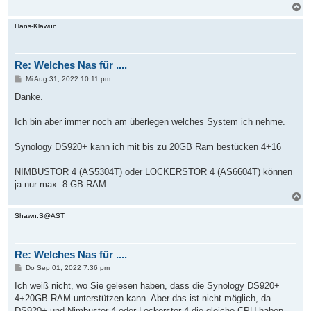
N
a
c
Hans-Klawun
h
o
b
Re: Welches Nas für ....
e
n
B
Mi Aug 31, 2022 10:11 pm
e
i
Danke.
t
r
a
Ich bin aber immer noch am überlegen welches System ich nehme.
g
Synology DS920+ kann ich mit bis zu 20GB Ram bestücken 4+16
NIMBUSTOR 4 (AS5304T) oder LOCKERSTOR 4 (AS6604T) können
ja nur max. 8 GB RAM
N
a
c
Shawn.S@AST
h
o
b
Re: Welches Nas für ....
e
n
B
Do Sep 01, 2022 7:36 pm
e
i
Ich weiß nicht, wo Sie gelesen haben, dass die Synology DS920+
t
4+20GB RAM unterstützen kann. Aber das ist nicht möglich, da
r
a
DS920+ und Nimbustor 4 oder Lockerstor 4 die gleiche CPU haben,