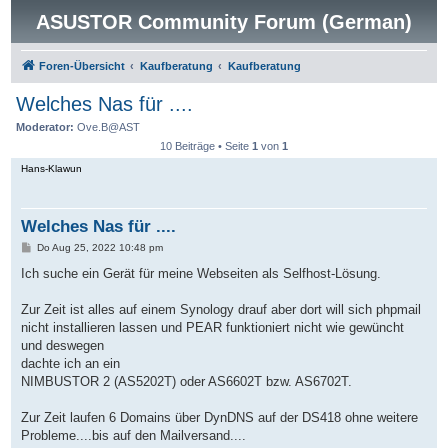
ASUSTOR Community Forum (German)
Foren-Übersicht
Kaufberatung
Kaufberatung
Welches Nas für ....
Moderator:
Ove.B@AST
10 Beiträge • Seite
1
von
1
Hans-Klawun
Welches Nas für ....
B
Do Aug 25, 2022 10:48 pm
e
i
Ich suche ein Gerät für meine Webseiten als Selfhost-Lösung.
t
r
a
Zur Zeit ist alles auf einem Synology drauf aber dort will sich phpmail
g
nicht installieren lassen und PEAR funktioniert nicht wie gewüncht
und deswegen
dachte ich an ein
NIMBUSTOR 2 (AS5202T) oder AS6602T bzw. AS6702T.
Zur Zeit laufen 6 Domains über DynDNS auf der DS418 ohne weitere
Probleme....bis auf den Mailversand....