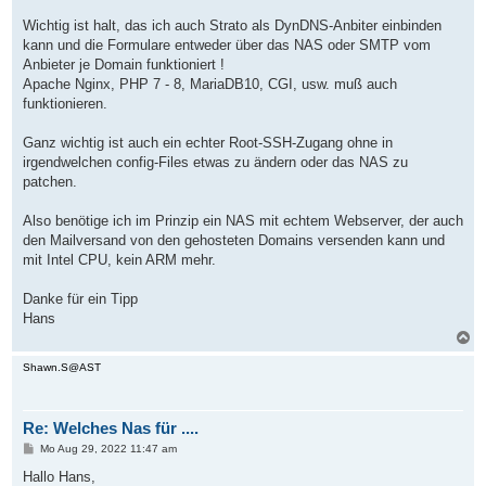
Wichtig ist halt, das ich auch Strato als DynDNS-Anbiter einbinden
kann und die Formulare entweder über das NAS oder SMTP vom
Anbieter je Domain funktioniert !
Apache Nginx, PHP 7 - 8, MariaDB10, CGI, usw. muß auch
funktionieren.
Ganz wichtig ist auch ein echter Root-SSH-Zugang ohne in
irgendwelchen config-Files etwas zu ändern oder das NAS zu
patchen.
Also benötige ich im Prinzip ein NAS mit echtem Webserver, der auch
den Mailversand von den gehosteten Domains versenden kann und
mit Intel CPU, kein ARM mehr.
Danke für ein Tipp
Hans
N
a
c
Shawn.S@AST
h
o
b
Re: Welches Nas für ....
e
n
B
Mo Aug 29, 2022 11:47 am
e
i
Hallo Hans,