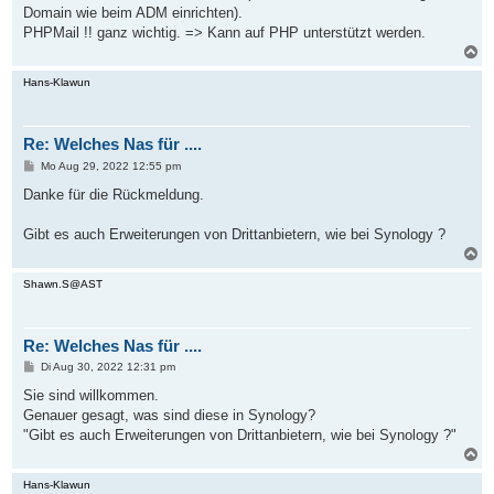
Domain wie beim ADM einrichten).
PHPMail !! ganz wichtig. => Kann auf PHP unterstützt werden.
N
a
c
Hans-Klawun
h
o
b
Re: Welches Nas für ....
e
n
B
Mo Aug 29, 2022 12:55 pm
e
i
Danke für die Rückmeldung.
t
r
a
Gibt es auch Erweiterungen von Drittanbietern, wie bei Synology ?
g
N
a
c
Shawn.S@AST
h
o
b
Re: Welches Nas für ....
e
n
B
Di Aug 30, 2022 12:31 pm
e
i
Sie sind willkommen.
t
Genauer gesagt, was sind diese in Synology?
r
a
"Gibt es auch Erweiterungen von Drittanbietern, wie bei Synology ?"
g
N
a
c
Hans-Klawun