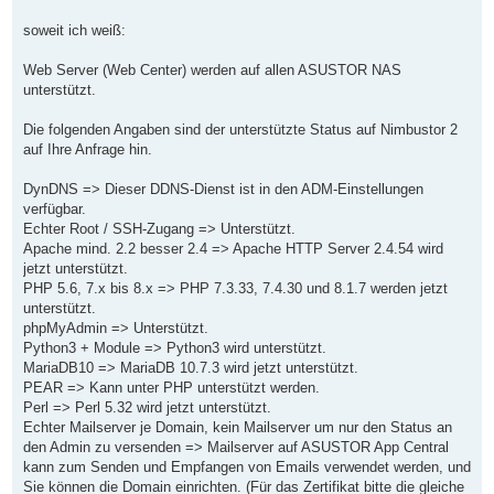
t
r
a
soweit ich weiß:
g
Web Server (Web Center) werden auf allen ASUSTOR NAS
unterstützt.
Die folgenden Angaben sind der unterstützte Status auf Nimbustor 2
auf Ihre Anfrage hin.
DynDNS => Dieser DDNS-Dienst ist in den ADM-Einstellungen
verfügbar.
Echter Root / SSH-Zugang => Unterstützt.
Apache mind. 2.2 besser 2.4 => Apache HTTP Server 2.4.54 wird
jetzt unterstützt.
PHP 5.6, 7.x bis 8.x => PHP 7.3.33, 7.4.30 und 8.1.7 werden jetzt
unterstützt.
phpMyAdmin => Unterstützt.
Python3 + Module => Python3 wird unterstützt.
MariaDB10 => MariaDB 10.7.3 wird jetzt unterstützt.
PEAR => Kann unter PHP unterstützt werden.
Perl => Perl 5.32 wird jetzt unterstützt.
Echter Mailserver je Domain, kein Mailserver um nur den Status an
den Admin zu versenden => Mailserver auf ASUSTOR App Central
kann zum Senden und Empfangen von Emails verwendet werden, und
Sie können die Domain einrichten. (Für das Zertifikat bitte die gleiche