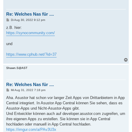
h
o
b
Re: Welches Nas für ....
e
n
B
Di Aug 30, 2022 9:12 pm
e
i
z.B. hier:
t
https://synocommunity.com/
r
a
g
und
https://www.cphub.net/?id=37
N
a
c
Shawn.S@AST
h
o
b
Re: Welches Nas für ....
e
n
B
Mi Aug 31, 2022 7:18 pm
e
i
Aha. Asustor hat schon vor langer Zeit Apps von Drittanbietern in App
t
Central integriert. In Asustor App Central können Sie sehen, dass es
r
a
Asustor-Apps und Nicht-Asustor-Apps gibt.
g
Und Entwickler können auch auf developer.asustor.com zugreifen, um
ihre eigenen Apps zu erstellen. Sie können sie in App Central
hochladen oder manuell in App Central hochladen.
https://imgur.com/a/PAv3U3x