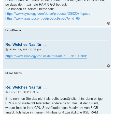
g
so dass der maximale RAM 8 GB beträgt.
Sie können es selbst überprüfen:
https://www.synology.com/de-de/products/DS920+#specs
https://www.asustor.com/de/product/spec?p_id=69
N
a
c
Hans-Klawun
h
o
b
Re: Welches Nas für ....
e
n
B
Fr Sep 02, 2022 12:37 pm
e
i
https://www.synology-forum.de/threads/d ... gb.108708/
t
r
a
N
g
a
c
Shawn.S@AST
h
o
b
Re: Welches Nas für ....
e
n
B
Fr Sep 02, 2022 1:39 pm
e
i
Bitte nehmen Sie das nicht als selbstverständlich hin, denn einige
t
CPUs sind vielleicht toleranter, andere nicht. Das ist der Grund,
r
a
warum Intel in ihrer CPU-Spezifikation das Maximum von 8 GB
g
angibt. Ich habe in meinem Nimbustor 4 zusätzliche 8GB RAM