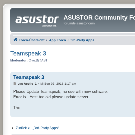
ASUSTOR Community Fo
forumde.asustor.com
Foren-Übersicht
App Foren
3rd-Party Apps
Teamspeak 3
Moderator:
Ove.B@AST
Teamspeak 3
B
von
Apollo_1
»
Mi Sep 05, 2018 1:17 am
e
i
Please Update Teamspeak, no use with new software.
t
Error is.. Host too old please update server
r
a
g
Thx
Zurück zu „3rd-Party Apps“