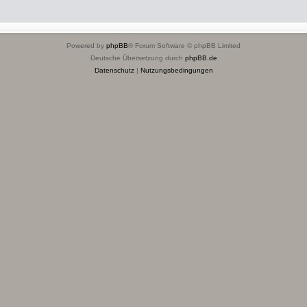
Powered by
phpBB
® Forum Software © phpBB Limited
Deutsche Übersetzung durch
phpBB.de
Datenschutz
|
Nutzungsbedingungen