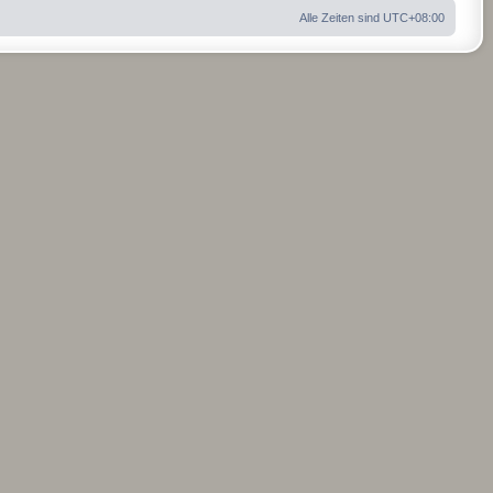
e
Alle Zeiten sind
UTC+08:00
n