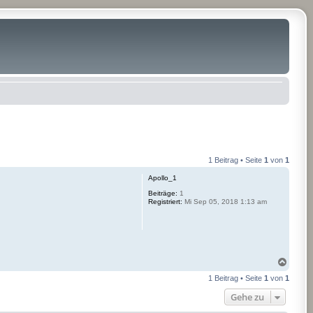
1 Beitrag • Seite
1
von
1
Apollo_1
Beiträge:
1
Registriert:
Mi Sep 05, 2018 1:13 am
N
a
1 Beitrag • Seite
1
von
1
c
h
Gehe zu
o
b