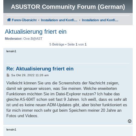
ASUSTOR Community Forum (German)
Foren-Übersicht
Installation und Konfiguration
Installation und Konfiguration
Aktualisierung friert ein
Moderator:
Ove.B@AST
5 Beiträge • Seite
1
von
1
lensin1
Re: Aktualisierung friert ein
B
Sa Okt 29, 2022 11:26 am
e
i
Vielleicht können Sie uns die Screenshots der Nachricht zeigen,
t
damit wir genauer wissen, was Sie meinen. Welche erweiterten
r
a
Funktionen möchten Sie im Datei-Explorer nutzen? Ich habe das
g
gleiche AS-604T schon seit fast 9 Jahren. Ich weiß, dass es sehr alt
ist und es keine neuen ADM-Updates gibt, aber bisher funktioniert es
für mich immer noch sehr gut beim Speichern meiner 20 Jahre an
Fotos und Videos.
N
a
c
lensin1
h