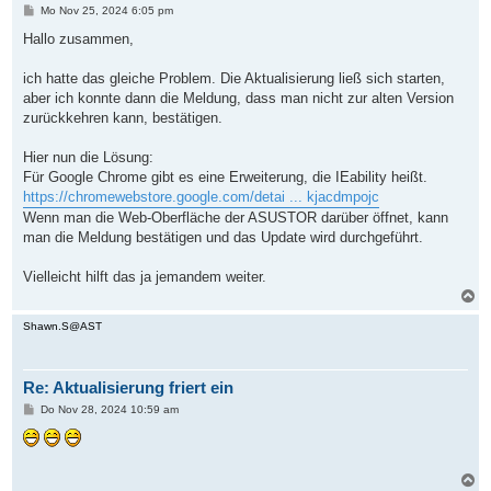
n
B
Mo Nov 25, 2024 6:05 pm
e
i
Hallo zusammen,
t
r
a
ich hatte das gleiche Problem. Die Aktualisierung ließ sich starten,
g
aber ich konnte dann die Meldung, dass man nicht zur alten Version
zurückkehren kann, bestätigen.
Hier nun die Lösung:
Für Google Chrome gibt es eine Erweiterung, die IEability heißt.
https://chromewebstore.google.com/detai ... kjacdmpojc
Wenn man die Web-Oberfläche der ASUSTOR darüber öffnet, kann
man die Meldung bestätigen und das Update wird durchgeführt.
Vielleicht hilft das ja jemandem weiter.
N
a
c
Shawn.S@AST
h
o
b
Re: Aktualisierung friert ein
e
n
B
Do Nov 28, 2024 10:59 am
e
i
t
r
a
N
g