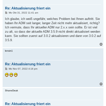
o
b
Re: Aktualisierung friert ein
e
n
B
Mo Okt 31, 2022 11:41 am
e
i
Ich glaube, ich weiß ungefähr, welches Problem bei Ihnen auftritt. Sie
t
haben Ihr ADM seit langer, langer Zeit nicht mehr aktualisiert, richtig?
r
a
Ich vermute, dass Ihr aktueller ADM nur 2.x.x sein sollte. Er ist viel
g
zu alt, so dass der aktuelle ADM 3.5.9 nicht direkt aktualisiert werden
kann. Sie sollten zuerst auf 3.0.2 aktualisieren und dann von 3.0.2 auf
3.5.9.
N
a
c
lensin1
h
o
b
Re: Aktualisierung friert ein
e
n
B
Mo Nov 07, 2022 4:16 pm
e
i
t
r
a
N
g
a
c
ShaneDeak
h
o
b
Re: Aktualisierung friert ein
e