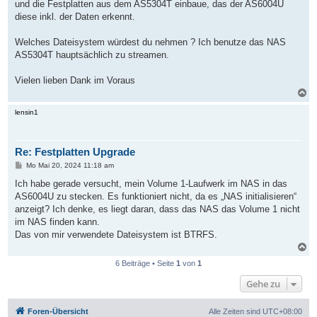
und die Festplatten aus dem AS5304T einbaue, das der AS6004U
diese inkl. der Daten erkennt.
Welches Dateisystem würdest du nehmen ? Ich benutze das NAS
AS5304T hauptsächlich zu streamen.
Vielen lieben Dank im Voraus
N
a
c
lensin1
h
o
b
Re: Festplatten Upgrade
e
n
B
Mo Mai 20, 2024 11:18 am
e
i
Ich habe gerade versucht, mein Volume 1-Laufwerk im NAS in das
t
AS6004U zu stecken. Es funktioniert nicht, da es „NAS initialisieren“
r
a
anzeigt? Ich denke, es liegt daran, dass das NAS das Volume 1 nicht
g
im NAS finden kann.
Das von mir verwendete Dateisystem ist BTRFS.
N
a
6 Beiträge • Seite
1
von
1
c
h
Gehe zu
o
b
e
Foren-Übersicht
Alle Zeiten sind
UTC+08:00
n