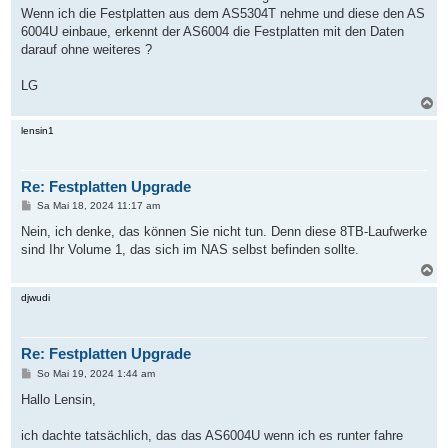
g
Wenn ich die Festplatten aus dem AS5304T nehme und diese den AS
6004U einbaue, erkennt der AS6004 die Festplatten mit den Daten
darauf ohne weiteres ?
LG
N
a
c
lensin1
h
o
b
Re: Festplatten Upgrade
e
n
B
Sa Mai 18, 2024 11:17 am
e
i
Nein, ich denke, das können Sie nicht tun. Denn diese 8TB-Laufwerke
t
sind Ihr Volume 1, das sich im NAS selbst befinden sollte.
r
a
N
g
a
c
djwudi
h
o
b
Re: Festplatten Upgrade
e
n
B
So Mai 19, 2024 1:44 am
e
i
Hallo Lensin,
t
r
a
ich dachte tatsächlich, das das AS6004U wenn ich es runter fahre
g