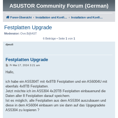
ASUSTOR Community Forum (German)
Foren-Übersicht
Installation und Konfiguration
Installation und Konfiguration
Festplatten Upgrade
Moderator:
Ove.B@AST
6 Beiträge • Seite
1
von
1
djwudi
Festplatten Upgrade
B
Fr Mai 17, 2024 3:21 am
e
i
Hallo,
t
r
a
ich habe ein AS5304T mit 4x8TB Festplatten und ein AS6004U mit
g
ebenfals 4x8TB Festplatten.
Jetzt möchte ich im AS5304 4x20TB Festplatten einbauenund die
Daten aller 8 Festplatten darauf speichern.
Ist es möglich, alle Festplatten aus dem AS5304 auszubauen und
diese in dem AS6004 einbauen um sie dann auf das Upgegradete
AS5304 zu kopieren ?