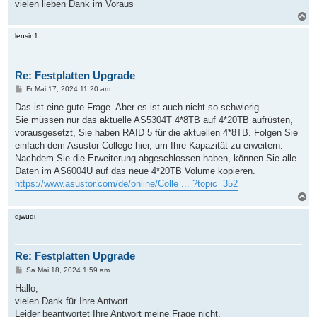
vielen lieben Dank im Voraus
N
a
c
lensin1
h
o
b
Re: Festplatten Upgrade
e
n
B
Fr Mai 17, 2024 11:20 am
e
i
Das ist eine gute Frage. Aber es ist auch nicht so schwierig.
t
Sie müssen nur das aktuelle AS5304T 4*8TB auf 4*20TB aufrüsten,
r
a
vorausgesetzt, Sie haben RAID 5 für die aktuellen 4*8TB. Folgen Sie
g
einfach dem Asustor College hier, um Ihre Kapazität zu erweitern.
Nachdem Sie die Erweiterung abgeschlossen haben, können Sie alle
Daten im AS6004U auf das neue 4*20TB Volume kopieren.
https://www.asustor.com/de/online/Colle ... ?topic=352
N
a
c
djwudi
h
o
b
Re: Festplatten Upgrade
e
n
B
Sa Mai 18, 2024 1:59 am
e
i
Hallo,
t
vielen Dank für Ihre Antwort.
r
a
Leider beantwortet Ihre Antwort meine Frage nicht.