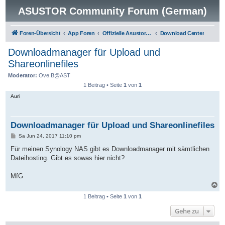
ASUSTOR Community Forum (German)
Foren-Übersicht
App Foren
Offizielle Asustor Apps
Download Center
Downloadmanager für Upload und
Shareonlinefiles
Moderator:
Ove.B@AST
1 Beitrag • Seite
1
von
1
Auri
Downloadmanager für Upload und Shareonlinefiles
B
Sa Jun 24, 2017 11:10 pm
e
i
Für meinen Synology NAS gibt es Downloadmanager mit sämtlichen
t
Dateihosting. Gibt es sowas hier nicht?
r
a
g
MfG
N
a
1 Beitrag • Seite
1
von
1
c
h
Gehe zu
o
b