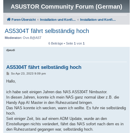
ASUSTOR Community Forum (German)
Foren-Übersicht
Installation und Konfiguration
Installation und Konfiguration
AS5304T fährt selbständig hoch
Moderator:
Ove.B@AST
6 Beiträge • Seite
1
von
1
djwudi
AS5304T fährt selbständig hoch
B
So Apr 23, 2023 9:09 pm
e
i
Hallo,
t
r
a
ich habe seit einigen Jahren das NAS AS5304T Nimbustor.
g
In diesen Jahren, konnte ich mein NAS ganz normal über z.B. die
Handy App AI Master in den Ruhezustand bringen.
Das NAS konnte ich wecken, wann ich wollte. Es fuhr nie selbständig
hoch.
Seit einiger Zeit, bis auf einem ADM Update, wurde an den
Einstellungen nichts verändert, fährt das NAS sofort nach dem es in
den Ruhezustand gegangen war, selbständig hoch.