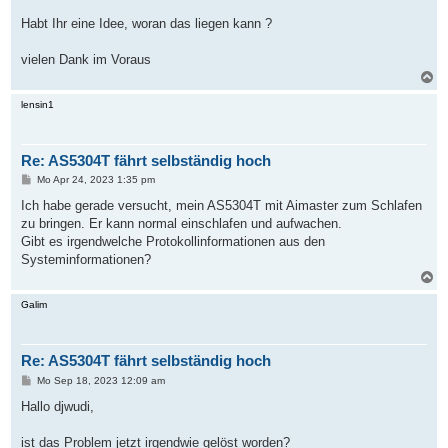
Habt Ihr eine Idee, woran das liegen kann ?
vielen Dank im Voraus
N
a
c
lensin1
h
o
b
Re: AS5304T fährt selbständig hoch
e
n
B
Mo Apr 24, 2023 1:35 pm
e
i
Ich habe gerade versucht, mein AS5304T mit Aimaster zum Schlafen
t
zu bringen. Er kann normal einschlafen und aufwachen.
r
a
Gibt es irgendwelche Protokollinformationen aus den
g
Systeminformationen?
N
a
c
Galim
h
o
b
Re: AS5304T fährt selbständig hoch
e
n
B
Mo Sep 18, 2023 12:09 am
e
i
Hallo djwudi,
t
r
a
ist das Problem jetzt irgendwie gelöst worden?