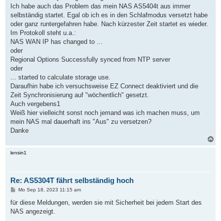
g
Ich habe auch das Problem das mein NAS AS5404t aus immer
selbständig startet. Egal ob ich es in den Schlafmodus versetzt habe
oder ganz runtergefahren habe. Nach kürzester Zeit startet es wieder.
Im Protokoll steht u.a.:
NAS WAN IP has changed to ...
oder
Regional Options Successfully synced from NTP server
oder
... started to calculate storage use.
Daraufhin habe ich versuchsweise EZ Connect deaktiviert und die
Zeit Synchronisierung auf "wöchentlich" gesetzt.
Auch vergebens1
Weiß hier vielleicht sonst noch jemand was ich machen muss, um
mein NAS mal dauerhaft ins "Aus" zu versetzen?
Danke
N
a
c
lensin1
h
o
b
Re: AS5304T fährt selbständig hoch
e
n
B
Mo Sep 18, 2023 11:15 am
e
i
für diese Meldungen, werden sie mit Sicherheit bei jedem Start des
t
NAS angezeigt.
r
a