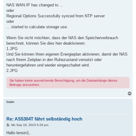
g
NAS WAN IP has changed to ...
oder
Regional Options Successfully synced from NTP server
oder
... started to calculate storage use.
Wenn Sie nicht möchten, dass der NAS den Speicherverbrauch
berechnet, können Sie dies hier deaktivieren:
1.JPG
Und Sie können Ihren eigenen Energieplan aktivieren, damit der NAS
nach Ihrem Zeitplan in den Ruhezustand versetzt oder
heruntergefahren und wieder eingeschaltet wird.
2.JPG
Sie haben keine ausreichende Berechtigung, um die Dateianhänge dieses
Beitrags anzusehen.
N
a
c
Galim
h
o
b
Re: AS5304T fährt selbständig hoch
e
n
B
Mo Sep 18, 2023 6:28 pm
e
i
Hallo lensin1,
t