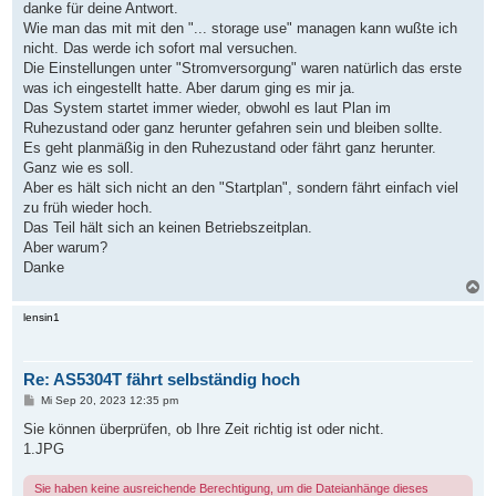
danke für deine Antwort.
r
a
Wie man das mit mit den "... storage use" managen kann wußte ich
g
nicht. Das werde ich sofort mal versuchen.
Die Einstellungen unter "Stromversorgung" waren natürlich das erste
was ich eingestellt hatte. Aber darum ging es mir ja.
Das System startet immer wieder, obwohl es laut Plan im
Ruhezustand oder ganz herunter gefahren sein und bleiben sollte.
Es geht planmäßig in den Ruhezustand oder fährt ganz herunter.
Ganz wie es soll.
Aber es hält sich nicht an den "Startplan", sondern fährt einfach viel
zu früh wieder hoch.
Das Teil hält sich an keinen Betriebszeitplan.
Aber warum?
Danke
N
a
c
lensin1
h
o
b
Re: AS5304T fährt selbständig hoch
e
n
B
Mi Sep 20, 2023 12:35 pm
e
i
Sie können überprüfen, ob Ihre Zeit richtig ist oder nicht.
t
1.JPG
r
a
g
Sie haben keine ausreichende Berechtigung, um die Dateianhänge dieses