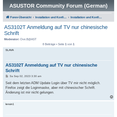
ASUSTOR Community Forum (German)
Foren-Übersicht
Installation und Konfiguration
Installation und Konfiguration
AS3102T Anmeldung auf TV nur chinesische
Schrift
Moderator:
Ove.B@AST
8 Beiträge • Seite
1
von
1
SLAVA
AS3102T Anmeldung auf TV nur chinesische
Schrift
B
Sa Sep 02, 2023 3:30 am
e
i
Seit dem letzten ADM Update Login über TV mir nicht möglich.
t
Firefox zeigt die Loginmaske, aber mit chinesischer Schrift.
r
a
Änderung ist mir nicht gelungen.
g
N
a
c
lensin1
h
o
b