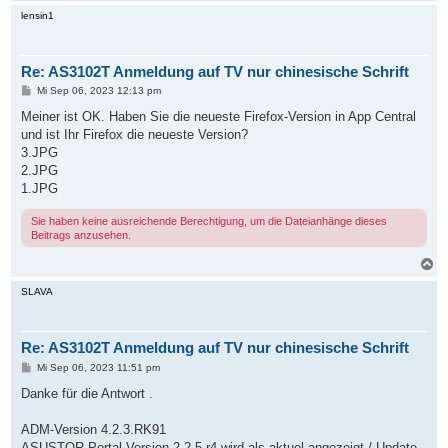
a
c
lensin1
h
o
b
Re: AS3102T Anmeldung auf TV nur chinesische Schrift
e
n
B
Mi Sep 06, 2023 12:13 pm
e
i
Meiner ist OK. Haben Sie die neueste Firefox-Version in App Central
t
und ist Ihr Firefox die neueste Version?
r
a
3.JPG
g
2.JPG
1.JPG
Sie haben keine ausreichende Berechtigung, um die Dateianhänge dieses
Beitrags anzusehen.
N
a
c
SLAVA
h
o
b
Re: AS3102T Anmeldung auf TV nur chinesische Schrift
e
n
B
Mi Sep 06, 2023 11:51 pm
e
i
Danke für die Antwort .
t
r
a
ADM-Version 4.2.3.RK91
g
ASUSTOR Portal Version 2.2.5.r4 wird als aktuel angezeigt / Update