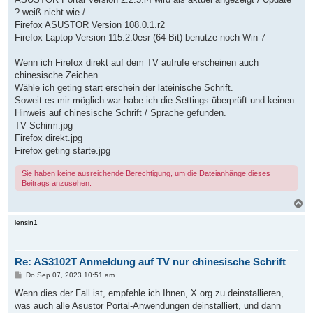
? weiß nicht wie /
Firefox ASUSTOR Version 108.0.1.r2
Firefox Laptop Version 115.2.0esr (64-Bit) benutze noch Win 7
Wenn ich Firefox direkt auf dem TV aufrufe erscheinen auch
chinesische Zeichen.
Wähle ich geting start erschein der lateinische Schrift.
Soweit es mir möglich war habe ich die Settings überprüft und keinen
Hinweis auf chinesische Schrift / Sprache gefunden.
TV Schirm.jpg
Firefox direkt.jpg
Firefox geting starte.jpg
Sie haben keine ausreichende Berechtigung, um die Dateianhänge dieses
Beitrags anzusehen.
N
a
c
lensin1
h
o
b
Re: AS3102T Anmeldung auf TV nur chinesische Schrift
e
n
B
Do Sep 07, 2023 10:51 am
e
i
Wenn dies der Fall ist, empfehle ich Ihnen, X.org zu deinstallieren,
t
was auch alle Asustor Portal-Anwendungen deinstalliert, und dann
r