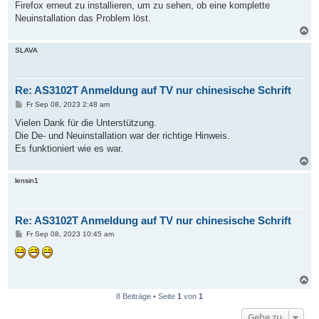
a
Firefox erneut zu installieren, um zu sehen, ob eine komplette
g
Neuinstallation das Problem löst.
N
a
c
SLAVA
h
o
b
Re: AS3102T Anmeldung auf TV nur chinesische Schrift
e
n
B
Fr Sep 08, 2023 2:48 am
e
i
Vielen Dank für die Unterstützung.
t
Die De- und Neuinstallation war der richtige Hinweis.
r
a
Es funktioniert wie es war.
g
N
a
c
lensin1
h
o
b
Re: AS3102T Anmeldung auf TV nur chinesische Schrift
e
n
B
Fr Sep 08, 2023 10:45 am
e
i
t
r
a
N
g
a
8 Beiträge • Seite
1
von
1
c
h
Gehe zu