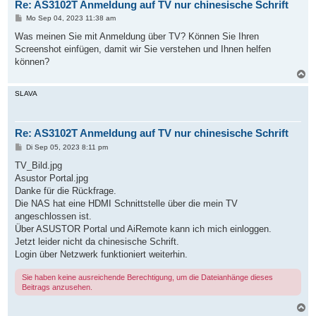
Re: AS3102T Anmeldung auf TV nur chinesische Schrift
e
n
B
Mo Sep 04, 2023 11:38 am
e
i
Was meinen Sie mit Anmeldung über TV? Können Sie Ihren
t
Screenshot einfügen, damit wir Sie verstehen und Ihnen helfen
r
a
können?
g
N
a
c
SLAVA
h
o
b
Re: AS3102T Anmeldung auf TV nur chinesische Schrift
e
n
B
Di Sep 05, 2023 8:11 pm
e
i
TV_Bild.jpg
t
Asustor Portal.jpg
r
a
Danke für die Rückfrage.
g
Die NAS hat eine HDMI Schnittstelle über die mein TV
angeschlossen ist.
Über ASUSTOR Portal und AiRemote kann ich mich einloggen.
Jetzt leider nicht da chinesische Schrift.
Login über Netzwerk funktioniert weiterhin.
Sie haben keine ausreichende Berechtigung, um die Dateianhänge dieses
Beitrags anzusehen.
N