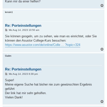
Kann mir da einer helfen?
N
a
c
lensin1
h
o
b
Re: Porteinstellungen
e
n
B
Mo Aug 14, 2023 10:50 am
e
i
Sie können googeln, um zu sehen, wie man es einrichtet, oder Sie
t
können den Asustor College-Kurs besuchen:
r
a
https://www.asustor.com/de/online/Colle ... ?topic=324
g
N
a
c
Galim
h
o
b
Re: Porteinstellungen
e
n
B
Mo Aug 14, 2023 6:39 pm
e
i
Super!
t
Meine eigene Suche hat bisher nie zum gewünschten Ergebnis
r
a
geführt
g
Der link hat mir sehr geholfen.
Vielen Dank!
N
a