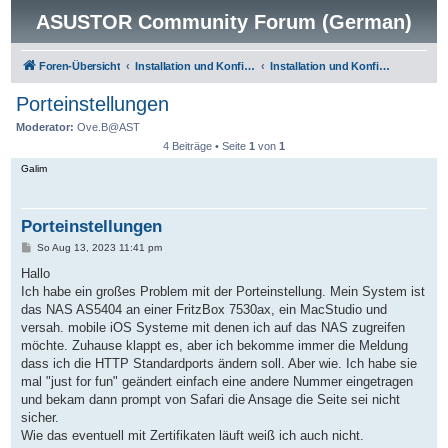
ASUSTOR Community Forum (German)
Foren-Übersicht
Installation und Konfiguration
Installation und Konfiguration
Porteinstellungen
Moderator:
Ove.B@AST
4 Beiträge • Seite
1
von
1
Galim
Porteinstellungen
B
So Aug 13, 2023 11:41 pm
e
i
Hallo
t
Ich habe ein großes Problem mit der Porteinstellung. Mein System ist
r
a
das NAS AS5404 an einer FritzBox 7530ax, ein MacStudio und
g
versah. mobile iOS Systeme mit denen ich auf das NAS zugreifen
möchte. Zuhause klappt es, aber ich bekomme immer die Meldung
dass ich die HTTP Standardports ändern soll. Aber wie. Ich habe sie
mal "just for fun" geändert einfach eine andere Nummer eingetragen
und bekam dann prompt von Safari die Ansage die Seite sei nicht
sicher.
Wie das eventuell mit Zertifikaten läuft weiß ich auch nicht.