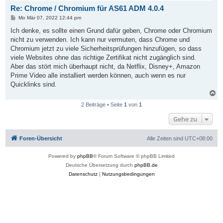
b
Re: Chrome / Chromium für AS61 ADM 4.0.4
e
n
B
Mo Mär 07, 2022 12:44 pm
e
i
Ich denke, es sollte einen Grund dafür geben, Chrome oder Chromium
t
nicht zu verwenden. Ich kann nur vermuten, dass Chrome und
r
a
Chromium jetzt zu viele Sicherheitsprüfungen hinzufügen, so dass
g
viele Websites ohne das richtige Zertifikat nicht zugänglich sind.
Aber das stört mich überhaupt nicht, da Netflix, Disney+, Amazon
Prime Video alle installiert werden können, auch wenn es nur
Quicklinks sind.
N
a
2 Beiträge • Seite
1
von
1
c
h
Gehe zu
o
b
e
Foren-Übersicht
Alle Zeiten sind
UTC+08:00
n
Powered by
phpBB
® Forum Software © phpBB Limited
Deutsche Übersetzung durch
phpBB.de
Datenschutz
|
Nutzungsbedingungen