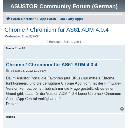
ASUSTOR Community Forum (German)
Foren-Übersicht
App Foren
3rd-Party Apps
Chrome / Chromium für AS61 ADM 4.0.4
Moderator:
Ove.B@AST
2 Beiträge • Seite
1
von
1
Martin.Eder.AT
Chrome / Chromium für AS61 ADM 4.0.4
B
So Mär 06, 2022 11:28 am
e
i
Da im Asustor Portal die Favoriten (auf URLs) nur mittels Chrome
t
funktionieren, und die verfügbare Chrome App nicht mit der Firmware-
r
a
Version kompatibel ist, hab ich mir die Frage gestellt, ob es einen
g
Grund gibt, dass für die Version ADM 4.0.4 keine Chrome / Chromium
App in App Central verfügbar ist?
Danke!
N
a
c
lensin1
h
o