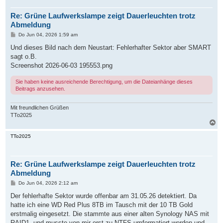
o
b
Re: Grüne Laufwerkslampe zeigt Dauerleuchten trotz
e
n
Abmeldung
B
Do Jun 04, 2026 1:59 am
e
i
Und dieses Bild nach dem Neustart: Fehlerhafter Sektor aber SMART
t
sagt o.B.
r
a
Screenshot 2026-06-03 195553.png
g
Sie haben keine ausreichende Berechtigung, um die Dateianhänge dieses
Beitrags anzusehen.
Mit freundlichen Grüßen
TTo2025
N
a
c
TTo2025
h
o
b
Re: Grüne Laufwerkslampe zeigt Dauerleuchten trotz
e
n
Abmeldung
B
Do Jun 04, 2026 2:12 am
e
i
Der fehlerhafte Sektor wurde offenbar am 31.05.26 detektiert. Da
t
hatte ich eine WD Red Plus 8TB im Tausch mit der 10 TB Gold
r
a
erstmalig eingesetzt. Die stammte aus einer alten Synology NAS mit
g
RAID1, und musste von mir erst zu NTFS umformatiert werden und