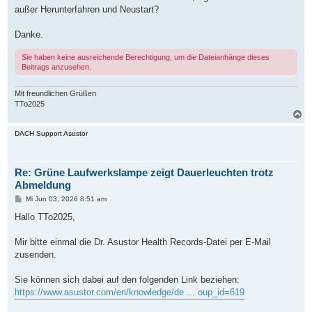
außer Herunterfahren und Neustart?
Danke.
Sie haben keine ausreichende Berechtigung, um die Dateianhänge dieses
Beitrags anzusehen.
Mit freundlichen Grüßen
TTo2025
N
a
c
DACH Support Asustor
h
o
b
Re: Grüne Laufwerkslampe zeigt Dauerleuchten trotz
e
n
Abmeldung
B
Mi Jun 03, 2026 8:51 am
e
i
Hallo TTo2025,
t
r
a
Mir bitte einmal die Dr. Asustor Health Records-Datei per E-Mail
g
zusenden.
Sie können sich dabei auf den folgenden Link beziehen:
https://www.asustor.com/en/knowledge/de ... oup_id=619