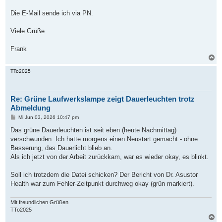
Die E-Mail sende ich via PN.
Viele Grüße
Frank
N
a
c
TTo2025
h
o
b
Re: Grüne Laufwerkslampe zeigt Dauerleuchten trotz
e
n
Abmeldung
B
Mi Jun 03, 2026 10:47 pm
e
i
Das grüne Dauerleuchten ist seit eben (heute Nachmittag)
t
verschwunden. Ich hatte morgens einen Neustart gemacht - ohne
r
a
Besserung, das Dauerlicht blieb an.
g
Als ich jetzt von der Arbeit zurückkam, war es wieder okay, es blinkt.
Soll ich trotzdem die Datei schicken? Der Bericht von Dr. Asustor
Health war zum Fehler-Zeitpunkt durchweg okay (grün markiert).
Mit freundlichen Grüßen
TTo2025
N