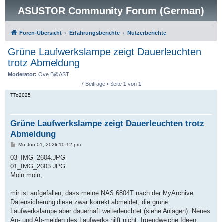
ASUSTOR Community Forum (German)
Foren-Übersicht
Erfahrungsberichte
Nutzerberichte
Grüne Laufwerkslampe zeigt Dauerleuchten
trotz Abmeldung
Moderator:
Ove.B@AST
7 Beiträge • Seite
1
von
1
TTo2025
Grüne Laufwerkslampe zeigt Dauerleuchten trotz
Abmeldung
B
Mo Jun 01, 2026 10:12 pm
e
i
03_IMG_2604.JPG
t
01_IMG_2603.JPG
r
a
Moin moin,
g
mir ist aufgefallen, dass meine NAS 6804T nach der MyArchive
Datensicherung diese zwar korrekt abmeldet, die grüne
Laufwerkslampe aber dauerhaft weiterleuchtet (siehe Anlagen). Neues
An- und Ab-melden des Laufwerks hilft nicht, Irgendwelche Ideen