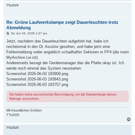
a
c
TTo2025
h
o
b
Re: Grüne Laufwerkslampe zeigt Dauerleuchten trotz
e
n
Abmeldung
B
Do Jun 04, 2026 1:47 am
e
i
Jetzt, nachdem das Dauerleuchten aufgehört hat, habe ich
t
nocheinmal in den Dr. Asustor gesehen, und habe jetzt eine
r
a
Fehlermeldung vieler angeblich schadhafter Sektoren in FP4 (die mein
g
MyArchive Lw ist).
Andererseits besagt der Gerätemanager das die Platte okay ist. Ich
werde noch einmal das System neustarten.
Screenshot 2026-06-03 193909.png
Screenshot 2026-06-03 193843.png
Screenshot 2026-06-03 193757.png
Sie haben keine ausreichende Berechtigung, um die Dateianhänge dieses
Beitrags anzusehen.
Mit freundlichen Grüßen
TTo2025
N
a
c
TTo2025
h