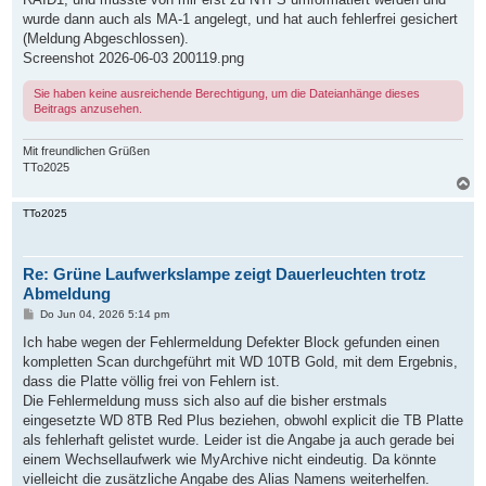
wurde dann auch als MA-1 angelegt, und hat auch fehlerfrei gesichert
(Meldung Abgeschlossen).
Screenshot 2026-06-03 200119.png
Sie haben keine ausreichende Berechtigung, um die Dateianhänge dieses
Beitrags anzusehen.
Mit freundlichen Grüßen
TTo2025
N
a
c
TTo2025
h
o
b
Re: Grüne Laufwerkslampe zeigt Dauerleuchten trotz
e
n
Abmeldung
B
Do Jun 04, 2026 5:14 pm
e
i
Ich habe wegen der Fehlermeldung Defekter Block gefunden einen
t
kompletten Scan durchgeführt mit WD 10TB Gold, mit dem Ergebnis,
r
a
dass die Platte völlig frei von Fehlern ist.
g
Die Fehlermeldung muss sich also auf die bisher erstmals
eingesetzte WD 8TB Red Plus beziehen, obwohl explicit die TB Platte
als fehlerhaft gelistet wurde. Leider ist die Angabe ja auch gerade bei
einem Wechsellaufwerk wie MyArchive nicht eindeutig. Da könnte
vielleicht die zusätzliche Angabe des Alias Namens weiterhelfen.