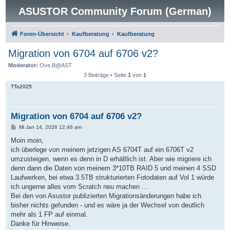
ASUSTOR Community Forum (German)
Foren-Übersicht
Kaufberatung
Kaufberatung
Migration von 6704 auf 6706 v2?
Moderator:
Ove.B@AST
3 Beiträge • Seite
1
von
1
TTo2025
Migration von 6704 auf 6706 v2?
B
Mi Jan 14, 2026 12:46 am
e
i
Moin moin,
t
ich überlege von meinem jetzigen AS 6704T auf ein 6706T v2
r
a
umzusteigen, wenn es denn in D erhältlich ist. Aber wie migriere ich
g
denn dann die Daten von meinem 3*10TB RAID 5 und meinen 4 SSD
Laufwerken, bei etwa 3.5TB strukturierten Fotodaten auf Vol 1 würde
ich ungerne alles vom Scratch neu machen ...
Bei den von Asustor publizierten Migrationsänderungen habe ich
bisher nichts gefunden - und es wäre ja der Wechsel von deutlich
mehr als 1 FP auf einmal.
Danke für Hinweise.