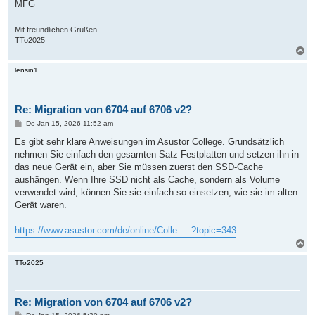
MFG
Mit freundlichen Grüßen
TTo2025
N
a
c
lensin1
h
o
b
Re: Migration von 6704 auf 6706 v2?
e
n
B
Do Jan 15, 2026 11:52 am
e
i
Es gibt sehr klare Anweisungen im Asustor College. Grundsätzlich
t
nehmen Sie einfach den gesamten Satz Festplatten und setzen ihn in
r
a
das neue Gerät ein, aber Sie müssen zuerst den SSD-Cache
g
aushängen. Wenn Ihre SSD nicht als Cache, sondern als Volume
verwendet wird, können Sie sie einfach so einsetzen, wie sie im alten
Gerät waren.
https://www.asustor.com/de/online/Colle ... ?topic=343
N
a
c
TTo2025
h
o
b
Re: Migration von 6704 auf 6706 v2?
e
n
B