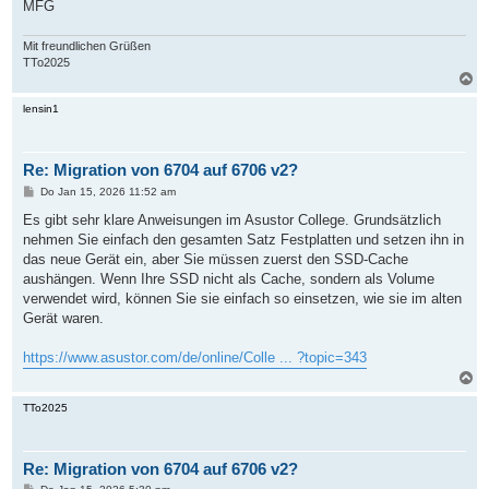
MFG
Mit freundlichen Grüßen
TTo2025
N
a
c
lensin1
h
o
b
Re: Migration von 6704 auf 6706 v2?
e
n
B
Do Jan 15, 2026 11:52 am
e
i
Es gibt sehr klare Anweisungen im Asustor College. Grundsätzlich
t
nehmen Sie einfach den gesamten Satz Festplatten und setzen ihn in
r
a
das neue Gerät ein, aber Sie müssen zuerst den SSD-Cache
g
aushängen. Wenn Ihre SSD nicht als Cache, sondern als Volume
verwendet wird, können Sie sie einfach so einsetzen, wie sie im alten
Gerät waren.
https://www.asustor.com/de/online/Colle ... ?topic=343
N
a
c
TTo2025
h
o
b
Re: Migration von 6704 auf 6706 v2?
e
n
B