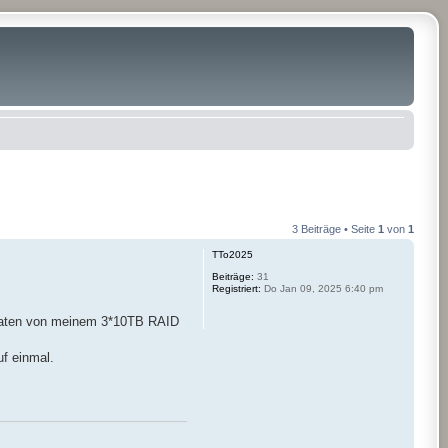
3 Beiträge • Seite
1
von
1
TTo2025
Beiträge:
31
Registriert:
Do Jan 09, 2025 6:40 pm
e Daten von meinem 3*10TB RAID
uf einmal.