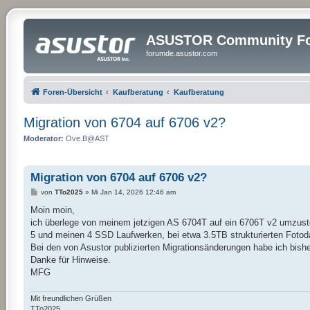
ASUSTOR Community Fo
forumde.asustor.com
Foren-Übersicht
Kaufberatung
Kaufberatung
Migration von 6704 auf 6706 v2?
Moderator:
Ove.B@AST
Migration von 6704 auf 6706 v2?
B
von
TTo2025
»
Mi Jan 14, 2026 12:46 am
e
i
Moin moin,
t
ich überlege von meinem jetzigen AS 6704T auf ein 6706T v2 umzuste
r
a
5 und meinen 4 SSD Laufwerken, bei etwa 3.5TB strukturierten Fotod
g
Bei den von Asustor publizierten Migrationsänderungen habe ich bishe
Danke für Hinweise.
MFG
Mit freundlichen Grüßen
TTo2025