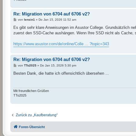
Re: Migration von 6704 auf 6706 v2?
B
von
lensin1
»
Do Jan 15, 2026 11:52 am
e
i
Es gibt sehr klare Anweisungen im Asustor College. Grundsätzlich n
t
zuerst den SSD-Cache aushängen. Wenn Ihre SSD nicht als Cache, son
r
a
g
https://www.asustor.com/de/online/Colle ... ?topic=343
Re: Migration von 6704 auf 6706 v2?
B
von
TTo2025
»
Do Jan 15, 2026 5:30 pm
e
i
Besten Dank, die hatte ich offensichtlich übersehen ...
t
r
a
g
Mit freundlichen Grüßen
TTo2025
Zurück zu „Kaufberatung“
Foren-Übersicht