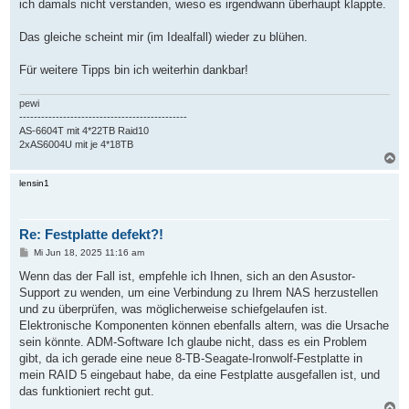
ich damals nicht verstanden, wieso es irgendwann überhaupt klappte.
Das gleiche scheint mir (im Idealfall) wieder zu blühen.
Für weitere Tipps bin ich weiterhin dankbar!
pewi
----------------------------------------------
AS-6604T mit 4*22TB Raid10
2xAS6004U mit je 4*18TB
N
a
c
lensin1
h
o
b
Re: Festplatte defekt?!
e
n
B
Mi Jun 18, 2025 11:16 am
e
i
Wenn das der Fall ist, empfehle ich Ihnen, sich an den Asustor-
t
Support zu wenden, um eine Verbindung zu Ihrem NAS herzustellen
r
a
und zu überprüfen, was möglicherweise schiefgelaufen ist.
g
Elektronische Komponenten können ebenfalls altern, was die Ursache
sein könnte. ADM-Software Ich glaube nicht, dass es ein Problem
gibt, da ich gerade eine neue 8-TB-Seagate-Ironwolf-Festplatte in
mein RAID 5 eingebaut habe, da eine Festplatte ausgefallen ist, und
das funktioniert recht gut.
N