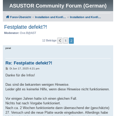
ASUSTOR Community Forum (German)
Foren-Übersicht
Installation und Konfiguration
Installation und Konfiguration
Festplatte defekt?!
Moderator:
Ove.B@AST
1
2
Vorherige
12 Beiträge
pewi
Re: Festplatte defekt?!
B
Di Jun 17, 2025 4:21 pm
e
i
Danke für die Infos!
t
r
a
Das sind die bekannten wenigen Hinweise.
g
Leider gibt es keinerlei Hilfe, wenn diese Hinweise nicht funktionieren.
Vor einigen Jahren hatte ich einen gleichen Fall.
Nichts hat nach Vorgabe funktioniert.
Nach ca. 2 Wochen funktionierte dann überraschend der (geschätzte)
27. Versuch und die neue Platte wurde eingebunden. Allerdings habe