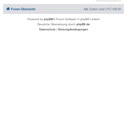
b
e
Foren-Übersicht
Alle Zeiten sind
UTC+08:00
n
Powered by
phpBB
® Forum Software © phpBB Limited
Deutsche Übersetzung durch
phpBB.de
Datenschutz
|
Nutzungsbedingungen