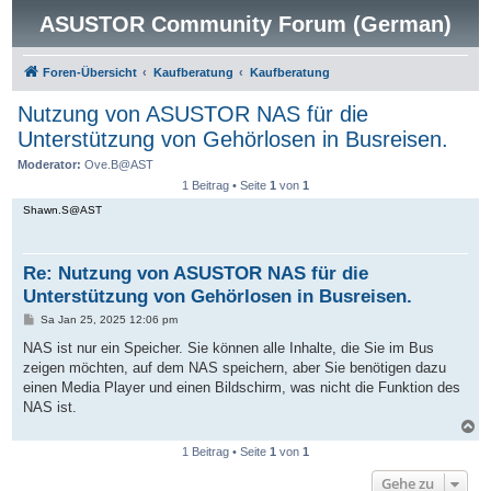
ASUSTOR Community Forum (German)
Foren-Übersicht
Kaufberatung
Kaufberatung
Nutzung von ASUSTOR NAS für die
Unterstützung von Gehörlosen in Busreisen.
Moderator:
Ove.B@AST
1 Beitrag • Seite
1
von
1
Shawn.S@AST
Re: Nutzung von ASUSTOR NAS für die
Unterstützung von Gehörlosen in Busreisen.
B
Sa Jan 25, 2025 12:06 pm
e
i
NAS ist nur ein Speicher. Sie können alle Inhalte, die Sie im Bus
t
zeigen möchten, auf dem NAS speichern, aber Sie benötigen dazu
r
a
einen Media Player und einen Bildschirm, was nicht die Funktion des
g
NAS ist.
N
a
1 Beitrag • Seite
1
von
1
c
h
Gehe zu
o