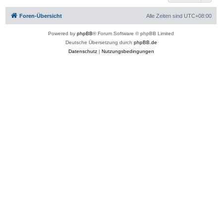
b
e
Foren-Übersicht
Alle Zeiten sind
UTC+08:00
n
Powered by
phpBB
® Forum Software © phpBB Limited
Deutsche Übersetzung durch
phpBB.de
Datenschutz
|
Nutzungsbedingungen