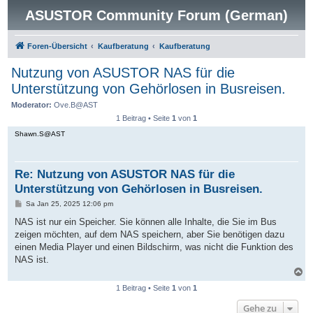
ASUSTOR Community Forum (German)
Foren-Übersicht
Kaufberatung
Kaufberatung
Nutzung von ASUSTOR NAS für die
Unterstützung von Gehörlosen in Busreisen.
Moderator:
Ove.B@AST
1 Beitrag • Seite
1
von
1
Shawn.S@AST
Re: Nutzung von ASUSTOR NAS für die
Unterstützung von Gehörlosen in Busreisen.
B
Sa Jan 25, 2025 12:06 pm
e
i
NAS ist nur ein Speicher. Sie können alle Inhalte, die Sie im Bus
t
zeigen möchten, auf dem NAS speichern, aber Sie benötigen dazu
r
a
einen Media Player und einen Bildschirm, was nicht die Funktion des
g
NAS ist.
N
a
1 Beitrag • Seite
1
von
1
c
h
Gehe zu
o