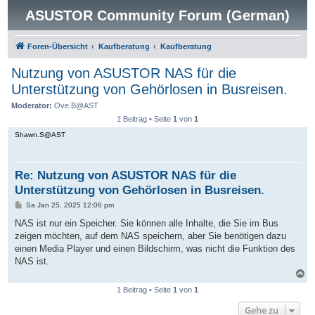
ASUSTOR Community Forum (German)
Foren-Übersicht
Kaufberatung
Kaufberatung
Nutzung von ASUSTOR NAS für die
Unterstützung von Gehörlosen in Busreisen.
Moderator:
Ove.B@AST
1 Beitrag • Seite
1
von
1
Shawn.S@AST
Re: Nutzung von ASUSTOR NAS für die
Unterstützung von Gehörlosen in Busreisen.
B
Sa Jan 25, 2025 12:06 pm
e
i
NAS ist nur ein Speicher. Sie können alle Inhalte, die Sie im Bus
t
zeigen möchten, auf dem NAS speichern, aber Sie benötigen dazu
r
a
einen Media Player und einen Bildschirm, was nicht die Funktion des
g
NAS ist.
N
a
1 Beitrag • Seite
1
von
1
c
h
Gehe zu
o