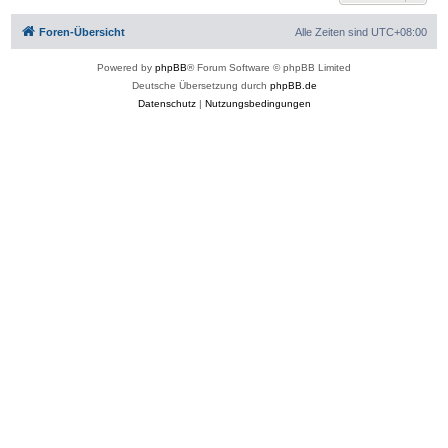
b
e
Foren-Übersicht
Alle Zeiten sind
UTC+08:00
n
Powered by
phpBB
® Forum Software © phpBB Limited
Deutsche Übersetzung durch
phpBB.de
Datenschutz
|
Nutzungsbedingungen