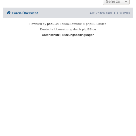
Gehe zu
o
b
e
Foren-Übersicht
Alle Zeiten sind
UTC+08:00
n
Powered by
phpBB
® Forum Software © phpBB Limited
Deutsche Übersetzung durch
phpBB.de
Datenschutz
|
Nutzungsbedingungen