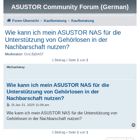
ASUSTOR Community Forum (German)
Foren-Übersicht
Kaufberatung
Kaufberatung
Wie kann ich mein ASUSTOR NAS für die
Unterstützung von Gehörlosen in der
Nachbarschaft nutzen?
Moderator:
Ove.B@AST
1 Beitrag • Seite
1
von
1
Michaelviesy
Wie kann ich mein ASUSTOR NAS für die
Unterstützung von Gehörlosen in der
Nachbarschaft nutzen?
B
Di Jan 21, 2025 11:08 pm
e
i
Wie kann ich mein ASUSTOR NAS für die Unterstützung von
t
Gehörlosen in der Nachbarschaft nutzen?
r
a
N
g
a
1 Beitrag • Seite
1
von
1
c
h