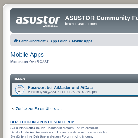
ASUSTOR Community Fo
forumde.asustor.com
Foren-Übersicht
App Foren
Mobile Apps
Mobile Apps
Moderator:
Ove.B@AST
THEMEN
Passwort bei AiMaster und AiData
von
cindywu@AST
»
Do Jul 23, 2015 2:59 pm
Zurück zur Foren-Übersicht
BERECHTIGUNGEN IN DIESEM FORUM
Sie dürfen
keine
neuen Themen in diesem Forum erstellen.
Sie dürfen
keine
Antworten zu Themen in diesem Forum erstellen.
Sie dürfen Ihre Beiträge in diesem Forum
nicht
ändern.