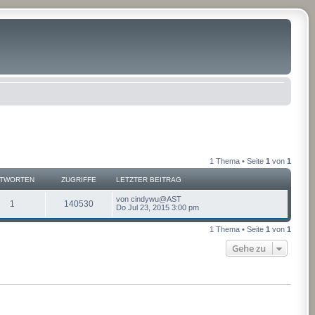
1 Thema • Seite
1
von
1
TWORTEN
ZUGRIFFE
LETZTER BEITRAG
von
cindywu@AST
1
140530
Do Jul 23, 2015 3:00 pm
1 Thema • Seite
1
von
1
Gehe zu