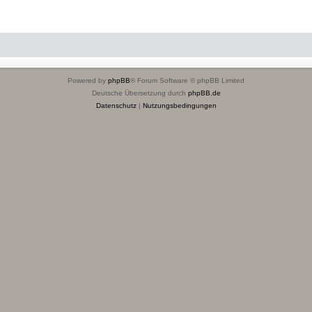
Powered by
phpBB
® Forum Software © phpBB Limited
Deutsche Übersetzung durch
phpBB.de
Datenschutz
|
Nutzungsbedingungen