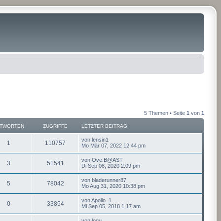
5 Themen • Seite
1
von
1
TWORTEN
ZUGRIFFE
LETZTER BEITRAG
von
lensin1
1
110757
Mo Mär 07, 2022 12:44 pm
von
Ove.B@AST
3
51541
Di Sep 08, 2020 2:09 pm
von
bladerunner87
5
78042
Mo Aug 31, 2020 10:38 pm
von
Apollo_1
0
33854
Mi Sep 05, 2018 1:17 am
von
logu