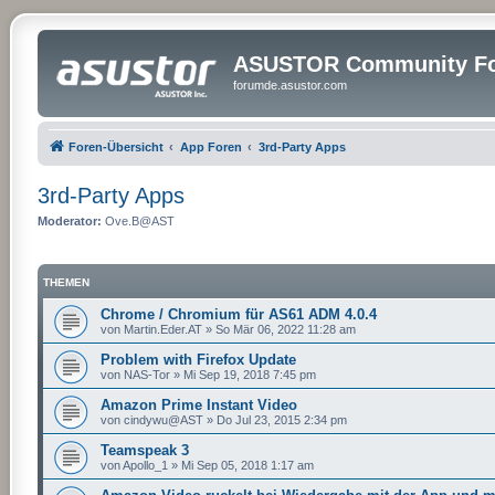
ASUSTOR Community Fo
forumde.asustor.com
Foren-Übersicht
App Foren
3rd-Party Apps
3rd-Party Apps
Moderator:
Ove.B@AST
THEMEN
Chrome / Chromium für AS61 ADM 4.0.4
von
Martin.Eder.AT
»
So Mär 06, 2022 11:28 am
Problem with Firefox Update
von
NAS-Tor
»
Mi Sep 19, 2018 7:45 pm
Amazon Prime Instant Video
von
cindywu@AST
»
Do Jul 23, 2015 2:34 pm
Teamspeak 3
von
Apollo_1
»
Mi Sep 05, 2018 1:17 am