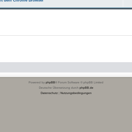
mit dem Chrome Browser
Powered by
phpBB
® Forum Software © phpBB Limited
Deutsche Übersetzung durch
phpBB.de
Datenschutz
|
Nutzungsbedingungen