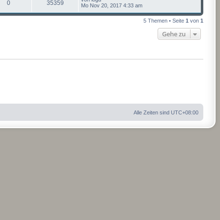
0
35359
Mo Nov 20, 2017 4:33 am
5 Themen • Seite
1
von
1
Gehe zu
Alle Zeiten sind
UTC+08:00