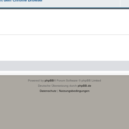
mit dem Chrome Browser
Powered by
phpBB
® Forum Software © phpBB Limited
Deutsche Übersetzung durch
phpBB.de
Datenschutz
|
Nutzungsbedingungen