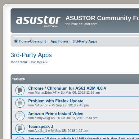
ASUSTOR Community Fo
forumde.asustor.com
Foren-Übersicht
App Foren
3rd-Party Apps
3rd-Party Apps
Moderator:
Ove.B@AST
THEMEN
Chrome / Chromium für AS61 ADM 4.0.4
von
Martin.Eder.AT
»
So Mär 06, 2022 11:28 am
Problem with Firefox Update
von
NAS-Tor
»
Mi Sep 19, 2018 7:45 pm
Amazon Prime Instant Video
von
cindywu@AST
»
Do Jul 23, 2015 2:34 pm
Teamspeak 3
von
Apollo_1
»
Mi Sep 05, 2018 1:17 am