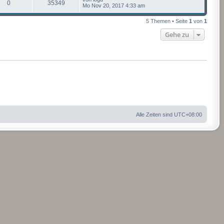
0
35349
Mo Nov 20, 2017 4:33 am
5 Themen • Seite
1
von
1
Gehe zu
Alle Zeiten sind
UTC+08:00