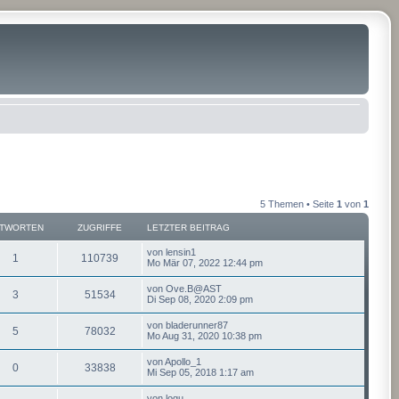
5 Themen • Seite
1
von
1
TWORTEN
ZUGRIFFE
LETZTER BEITRAG
von
lensin1
1
110739
Mo Mär 07, 2022 12:44 pm
von
Ove.B@AST
3
51534
Di Sep 08, 2020 2:09 pm
von
bladerunner87
5
78032
Mo Aug 31, 2020 10:38 pm
von
Apollo_1
0
33838
Mi Sep 05, 2018 1:17 am
von
logu