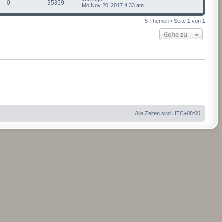
0
35359
Mo Nov 20, 2017 4:33 am
5 Themen • Seite
1
von
1
Gehe zu
Alle Zeiten sind
UTC+08:00