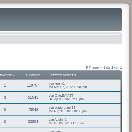
5 Themen • Seite
1
von
1
TWORTEN
ZUGRIFFE
LETZTER BEITRAG
von
lensin1
1
110757
Mo Mär 07, 2022 12:44 pm
von
Ove.B@AST
3
51541
Di Sep 08, 2020 2:09 pm
von
bladerunner87
5
78042
Mo Aug 31, 2020 10:38 pm
von
Apollo_1
0
33854
Mi Sep 05, 2018 1:17 am
von
logu