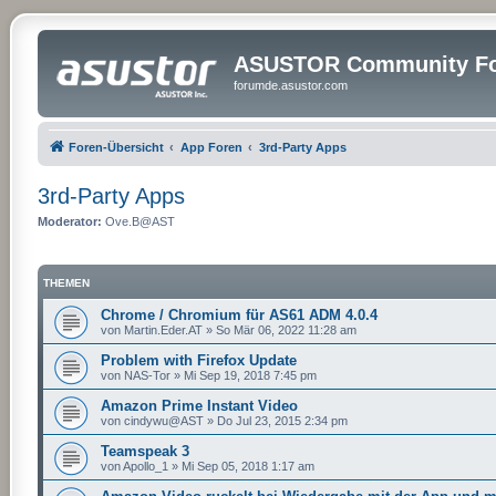
ASUSTOR Community Fo
forumde.asustor.com
Foren-Übersicht
App Foren
3rd-Party Apps
3rd-Party Apps
Moderator:
Ove.B@AST
THEMEN
Chrome / Chromium für AS61 ADM 4.0.4
von
Martin.Eder.AT
»
So Mär 06, 2022 11:28 am
Problem with Firefox Update
von
NAS-Tor
»
Mi Sep 19, 2018 7:45 pm
Amazon Prime Instant Video
von
cindywu@AST
»
Do Jul 23, 2015 2:34 pm
Teamspeak 3
von
Apollo_1
»
Mi Sep 05, 2018 1:17 am