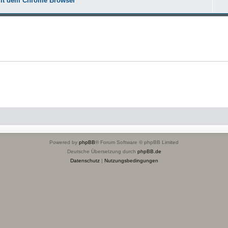
mit dem Chrome Browser
Powered by
phpBB
® Forum Software © phpBB Limited
Deutsche Übersetzung durch
phpBB.de
Datenschutz
|
Nutzungsbedingungen