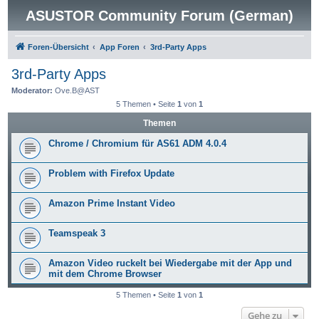
ASUSTOR Community Forum (German)
Foren-Übersicht
App Foren
3rd-Party Apps
3rd-Party Apps
Moderator:
Ove.B@AST
5 Themen • Seite
1
von
1
Themen
Chrome / Chromium für AS61 ADM 4.0.4
Problem with Firefox Update
Amazon Prime Instant Video
Teamspeak 3
Amazon Video ruckelt bei Wiedergabe mit der App und
mit dem Chrome Browser
5 Themen • Seite
1
von
1
Gehe zu