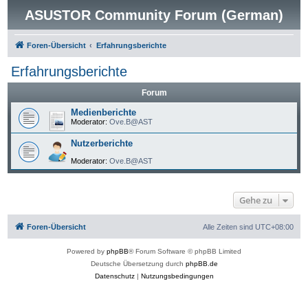
ASUSTOR Community Forum (German)
Foren-Übersicht
Erfahrungsberichte
Erfahrungsberichte
Forum
Medienberichte
Moderator:
Ove.B@AST
Nutzerberichte
Moderator:
Ove.B@AST
Gehe zu
Foren-Übersicht
Alle Zeiten sind
UTC+08:00
Powered by
phpBB
® Forum Software © phpBB Limited
Deutsche Übersetzung durch
phpBB.de
Datenschutz
|
Nutzungsbedingungen