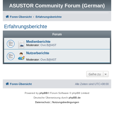
ASUSTOR Community Forum (German)
Foren-Übersicht
Erfahrungsberichte
Erfahrungsberichte
Forum
Medienberichte
Moderator:
Ove.B@AST
Nutzerberichte
Moderator:
Ove.B@AST
Gehe zu
Foren-Übersicht
Alle Zeiten sind
UTC+08:00
Powered by
phpBB
® Forum Software © phpBB Limited
Deutsche Übersetzung durch
phpBB.de
Datenschutz
|
Nutzungsbedingungen