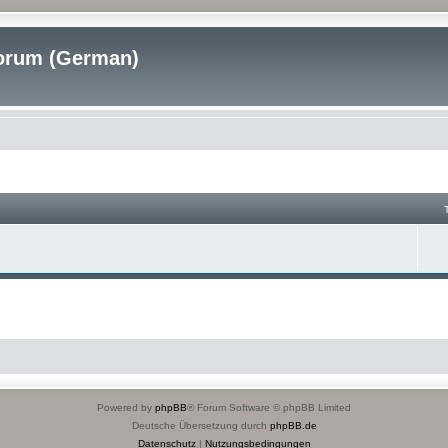
rum (German)
Powered by
phpBB
® Forum Software © phpBB Limited
Deutsche Übersetzung durch
phpBB.de
Datenschutz
|
Nutzungsbedingungen