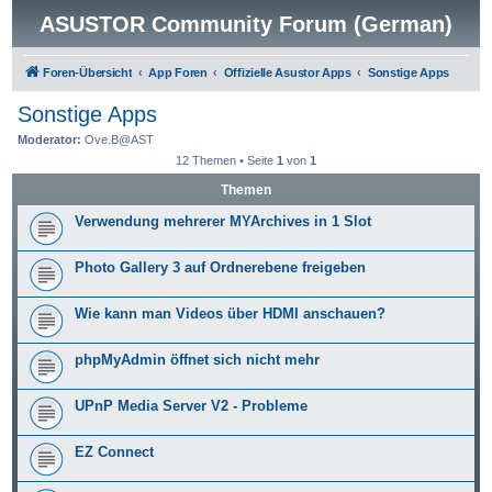
ASUSTOR Community Forum (German)
Foren-Übersicht
App Foren
Offizielle Asustor Apps
Sonstige Apps
Sonstige Apps
Moderator:
Ove.B@AST
12 Themen • Seite
1
von
1
Themen
Verwendung mehrerer MYArchives in 1 Slot
Photo Gallery 3 auf Ordnerebene freigeben
Wie kann man Videos über HDMI anschauen?
phpMyAdmin öffnet sich nicht mehr
UPnP Media Server V2 - Probleme
EZ Connect