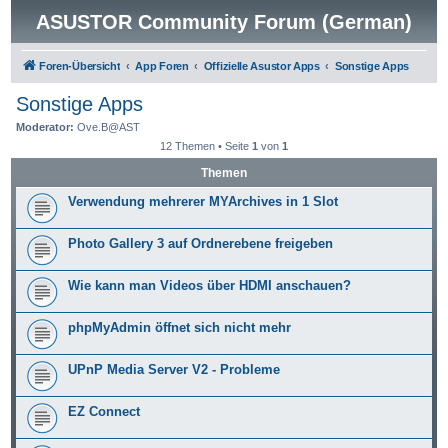
ASUSTOR Community Forum (German)
Foren-Übersicht
App Foren
Offizielle Asustor Apps
Sonstige Apps
Sonstige Apps
Moderator:
Ove.B@AST
12 Themen • Seite
1
von
1
Themen
Verwendung mehrerer MYArchives in 1 Slot
Photo Gallery 3 auf Ordnerebene freigeben
Wie kann man Videos über HDMI anschauen?
phpMyAdmin öffnet sich nicht mehr
UPnP Media Server V2 - Probleme
EZ Connect