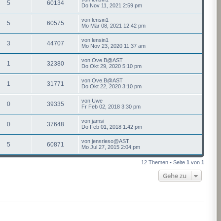
5
60134
Do Nov 11, 2021 2:59 pm
von
lensin1
5
60575
Mo Mär 08, 2021 12:42 pm
von
lensin1
3
44707
Mo Nov 23, 2020 11:37 am
von
Ove.B@AST
1
32380
Do Okt 29, 2020 5:10 pm
von
Ove.B@AST
1
31771
Do Okt 22, 2020 3:10 pm
von
Uwe
0
39335
Fr Feb 02, 2018 3:30 pm
von
jamsi
0
37648
Do Feb 01, 2018 1:42 pm
von
jensrieso@AST
5
60871
Mo Jul 27, 2015 2:04 pm
12 Themen • Seite
1
von
1
Gehe zu