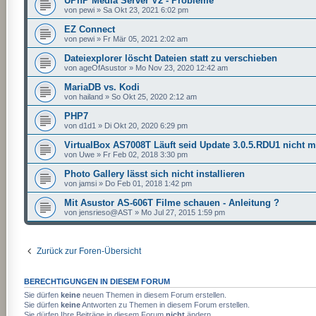
UPnP Media Server V2 - Probleme
von
pewi
»
Sa Okt 23, 2021 6:02 pm
EZ Connect
von
pewi
»
Fr Mär 05, 2021 2:02 am
Dateiexplorer löscht Dateien statt zu verschieben
von
ageOfAsustor
»
Mo Nov 23, 2020 12:42 am
MariaDB vs. Kodi
von
hailand
»
So Okt 25, 2020 2:12 am
PHP7
von
d1d1
»
Di Okt 20, 2020 6:29 pm
VirtualBox AS7008T Läuft seid Update 3.0.5.RDU1 nicht 
von
Uwe
»
Fr Feb 02, 2018 3:30 pm
Photo Gallery lässt sich nicht installieren
von
jamsi
»
Do Feb 01, 2018 1:42 pm
Mit Asustor AS-606T Filme schauen - Anleitung ?
von
jensrieso@AST
»
Mo Jul 27, 2015 1:59 pm
Zurück zur Foren-Übersicht
BERECHTIGUNGEN IN DIESEM FORUM
Sie dürfen
keine
neuen Themen in diesem Forum erstellen.
Sie dürfen
keine
Antworten zu Themen in diesem Forum erstellen.
Sie dürfen Ihre Beiträge in diesem Forum
nicht
ändern.