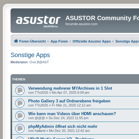
ASUSTOR Community Fo
forumde.asustor.com
Foren-Übersicht
App Foren
Offizielle Asustor Apps
Sonstige App
Sonstige Apps
Moderator:
Ove.B@AST
THEMEN
Verwendung mehrerer MYArchives in 1 Slot
von
TTo2025
»
Mo Apr 07, 2025 6:09 pm
Photo Gallery 3 auf Ordnerebene freigeben
von
TTo2025
»
Fr Mär 21, 2025 12:12 am
Wie kann man Videos über HDMI anschauen?
von
@@@
»
So Dez 24, 2023 11:55 pm
phpMyAdmin öffnet sich nicht mehr
von
hailand
»
Mo Dez 20, 2021 12:42 am