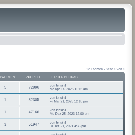
12 Themen • Seite
1
von
1
TWORTEN
ZUGRIFFE
LETZTER BEITRAG
von
lensin1
5
72896
Mo Apr 14, 2025 11:16 am
von
lensin1
1
82305
Fr Mär 21, 2025 12:18 pm
von
lensin1
1
47166
Mo Dez 25, 2023 12:00 pm
von
lensin1
3
51947
Di Dez 21, 2021 4:36 pm
von
lensin1