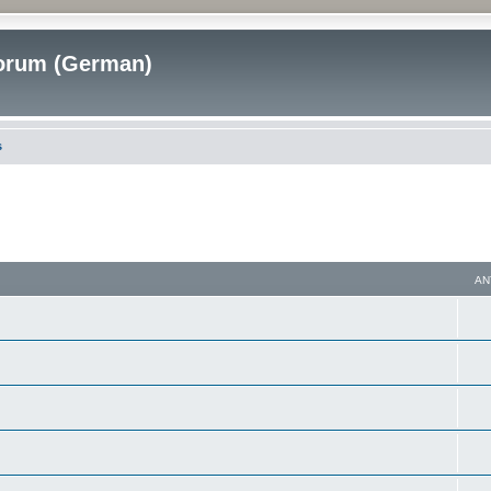
rum (German)
s
AN