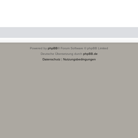
Powered by
phpBB
® Forum Software © phpBB Limited
Deutsche Übersetzung durch
phpBB.de
Datenschutz
|
Nutzungsbedingungen