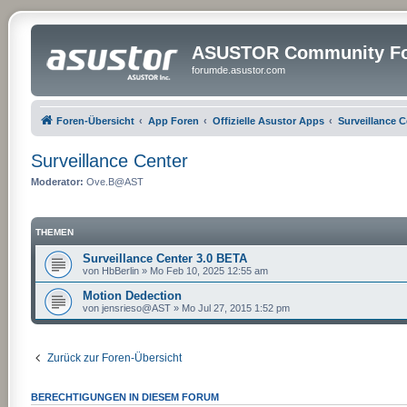
ASUSTOR Community Fo
forumde.asustor.com
Foren-Übersicht
App Foren
Offizielle Asustor Apps
Surveillance C
Surveillance Center
Moderator:
Ove.B@AST
THEMEN
Surveillance Center 3.0 BETA
von
HbBerlin
»
Mo Feb 10, 2025 12:55 am
Motion Dedection
von
jensrieso@AST
»
Mo Jul 27, 2015 1:52 pm
Zurück zur Foren-Übersicht
BERECHTIGUNGEN IN DIESEM FORUM