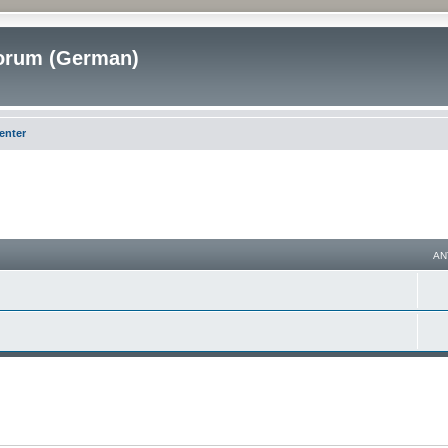
rum (German)
enter
AN