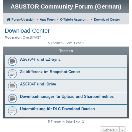
ASUSTOR Community Forum (German)
Foren-Übersicht
App Foren
Offizielle Asustor Apps
Download Center
Download Center
Moderator:
Ove.B@AST
5 Themen • Seite
1
von
1
Themen
AS6704T und EZ-Sync
Zeitdifferenz im Snapshot Center
AS6704T und IDrive
Downloadmanager für Upload und Shareonlinefiles
Unterstützung für DLC Download Dateien
5 Themen • Seite
1
von
1
Gehe zu