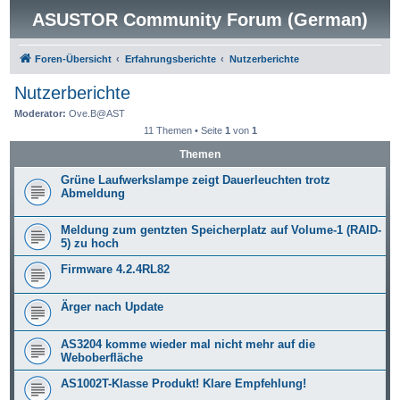
ASUSTOR Community Forum (German)
Foren-Übersicht
Erfahrungsberichte
Nutzerberichte
Nutzerberichte
Moderator:
Ove.B@AST
11 Themen • Seite
1
von
1
Themen
Grüne Laufwerkslampe zeigt Dauerleuchten trotz
Abmeldung
Meldung zum gentzten Speicherplatz auf Volume-1 (RAID-
5) zu hoch
Firmware 4.2.4RL82
Ärger nach Update
AS3204 komme wieder mal nicht mehr auf die
Weboberfläche
AS1002T-Klasse Produkt! Klare Empfehlung!