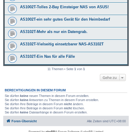
AS1002T-Tolles 2-Bay Einsteiger NAS von ASUS!
AS1002T-ein sehr gutes Gerät für den Heimbedarf
AS3102T-Mehr als nur ein Datengrab.
AS3102T-Vielseitig einsetzbarer NAS-AS3102T
AS3102T-Ein Nas für alle Fälle
11 Themen • Seite
1
von
1
Gehe zu
BERECHTIGUNGEN IN DIESEM FORUM
Sie dürfen
keine
neuen Themen in diesem Forum erstellen.
Sie dürfen
keine
Antworten zu Themen in diesem Forum erstellen.
Sie dürfen Ihre Beiträge in diesem Forum
nicht
ändern.
Sie dürfen Ihre Beiträge in diesem Forum
nicht
löschen.
Sie dürfen
keine
Dateianhänge in diesem Forum erstellen.
Foren-Übersicht
Alle Zeiten sind
UTC+08:00
Powered by
phpBB
® Forum Software © phpBB Limited