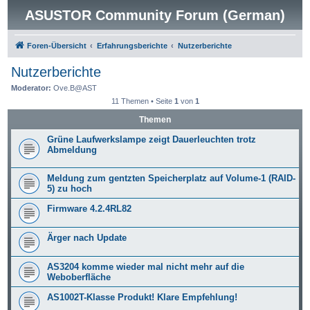
ASUSTOR Community Forum (German)
Foren-Übersicht
Erfahrungsberichte
Nutzerberichte
Nutzerberichte
Moderator:
Ove.B@AST
11 Themen • Seite
1
von
1
Themen
Grüne Laufwerkslampe zeigt Dauerleuchten trotz
Abmeldung
Meldung zum gentzten Speicherplatz auf Volume-1 (RAID-
5) zu hoch
Firmware 4.2.4RL82
Ärger nach Update
AS3204 komme wieder mal nicht mehr auf die
Weboberfläche
AS1002T-Klasse Produkt! Klare Empfehlung!