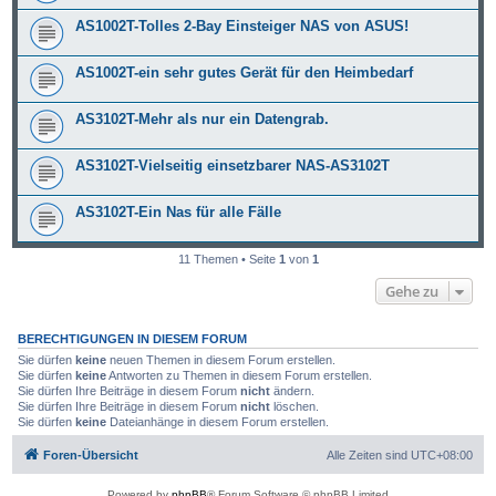
AS1002T-Tolles 2-Bay Einsteiger NAS von ASUS!
AS1002T-ein sehr gutes Gerät für den Heimbedarf
AS3102T-Mehr als nur ein Datengrab.
AS3102T-Vielseitig einsetzbarer NAS-AS3102T
AS3102T-Ein Nas für alle Fälle
11 Themen • Seite
1
von
1
Gehe zu
BERECHTIGUNGEN IN DIESEM FORUM
Sie dürfen
keine
neuen Themen in diesem Forum erstellen.
Sie dürfen
keine
Antworten zu Themen in diesem Forum erstellen.
Sie dürfen Ihre Beiträge in diesem Forum
nicht
ändern.
Sie dürfen Ihre Beiträge in diesem Forum
nicht
löschen.
Sie dürfen
keine
Dateianhänge in diesem Forum erstellen.
Foren-Übersicht
Alle Zeiten sind
UTC+08:00
Powered by
phpBB
® Forum Software © phpBB Limited