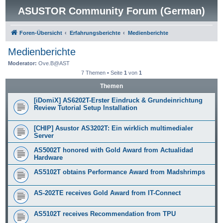
ASUSTOR Community Forum (German)
Foren-Übersicht
Erfahrungsberichte
Medienberichte
Medienberichte
Moderator:
Ove.B@AST
7 Themen • Seite
1
von
1
Themen
[iDomiX] AS6202T-Erster Eindruck & Grundeinrichtung
Review Tutorial Setup Installation
[CHIP] Asustor AS3202T: Ein wirklich multimedialer
Server
AS5002T honored with Gold Award from Actualidad
Hardware
AS5102T obtains Performance Award from Madshrimps
AS-202TE receives Gold Award from IT-Connect
AS5102T receives Recommendation from TPU