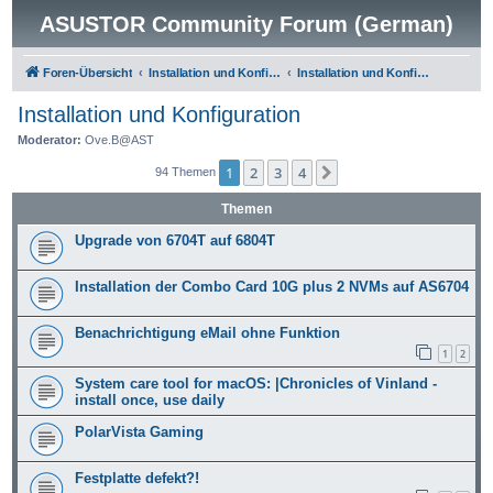
ASUSTOR Community Forum (German)
Foren-Übersicht
Installation und Konfiguration
Installation und Konfiguration
Installation und Konfiguration
Moderator:
Ove.B@AST
1
2
3
4
Nächste
94 Themen
Themen
Upgrade von 6704T auf 6804T
Installation der Combo Card 10G plus 2 NVMs auf AS6704
Benachrichtigung eMail ohne Funktion
1
2
System care tool for macOS: |Chronicles of Vinland -
install once, use daily
PolarVista Gaming
Festplatte defekt?!