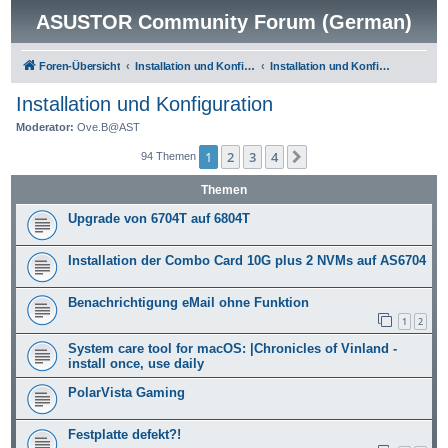
ASUSTOR Community Forum (German)
Foren-Übersicht
Installation und Konfiguration
Installation und Konfiguration
Installation und Konfiguration
Moderator:
Ove.B@AST
1
2
3
4
Nächste
94 Themen
Themen
Upgrade von 6704T auf 6804T
Installation der Combo Card 10G plus 2 NVMs auf AS6704
Benachrichtigung eMail ohne Funktion
1
2
System care tool for macOS: |Chronicles of Vinland -
install once, use daily
PolarVista Gaming
Festplatte defekt?!