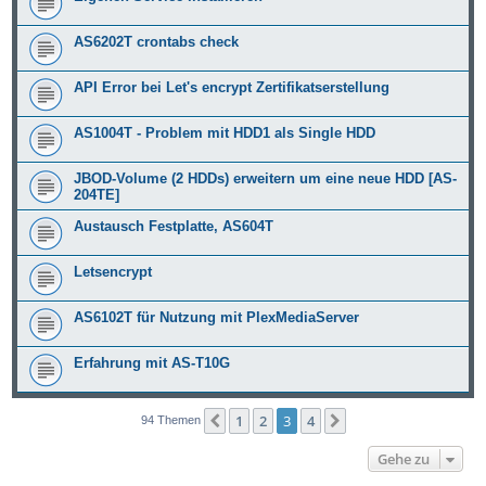
AS6202T crontabs check
API Error bei Let's encrypt Zertifikatserstellung
AS1004T - Problem mit HDD1 als Single HDD
JBOD-Volume (2 HDDs) erweitern um eine neue HDD [AS-
204TE]
Austausch Festplatte, AS604T
Letsencrypt
AS6102T für Nutzung mit PlexMediaServer
Erfahrung mit AS-T10G
1
2
3
4
Vorherige
Nächste
94 Themen
Gehe zu