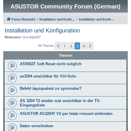
ASUSTOR Community Forum (German)
Foren-Übersicht
Installation und Konfiguration
Installation und Konfiguration
Installation und Konfiguration
Moderator:
Ove.B@AST
1
2
3
4
Vorherige
Nächste
94 Themen
Themen
AS5002T Soft Reset nicht möglich
as3204 unsichtbar für VU+Solo
Befehl äquiqualent zu synoindex?
AS 3204 T2 wieder mal unsichtbar in der TV-
Eingangsliste
ASUSTOR AS3204T V2 per fstab->mount einbinden
Daten verschieben