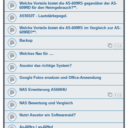
Welche Vorteile bietet die AS-609RS gegenüber der AS-
609RD für den Heimgebrauch?**.
AS5010T - Lautstärkepegel.
Welche Vorteile bietet die AS-609RS im Vergleich zur AS-
609RD?**.
Backup
1
2
Welches Nas für ....
Asustor das richtige System?
Google Fotos ersetzen und Office-Anwendung
NAS Erweiterung AS6004U
1
2
NAS Bewertung und Vergleich
Nutzt Asustor ein Softwareraid?
As-609rs / as-609rd