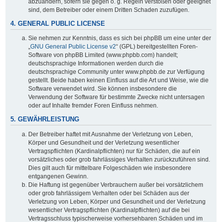
abzuändern, sofern sie gegen o. g. Regeln verstoßen oder geeignet
sind, dem Betreiber oder einem Dritten Schaden zuzufügen.
4. GENERAL PUBLIC LICENSE
Sie nehmen zur Kenntnis, dass es sich bei phpBB um eine unter der
„
GNU General Public License v2
“ (GPL) bereitgestellten Foren-
Software von phpBB Limited (www.phpbb.com) handelt;
deutschsprachige Informationen werden durch die
deutschsprachige Community unter www.phpbb.de zur Verfügung
gestellt. Beide haben keinen Einfluss auf die Art und Weise, wie die
Software verwendet wird. Sie können insbesondere die
Verwendung der Software für bestimmte Zwecke nicht untersagen
oder auf Inhalte fremder Foren Einfluss nehmen.
5. GEWÄHRLEISTUNG
Der Betreiber haftet mit Ausnahme der Verletzung von Leben,
Körper und Gesundheit und der Verletzung wesentlicher
Vertragspflichten (Kardinalpflichten) nur für Schäden, die auf ein
vorsätzliches oder grob fahrlässiges Verhalten zurückzuführen sind.
Dies gilt auch für mittelbare Folgeschäden wie insbesondere
entgangenen Gewinn.
Die Haftung ist gegenüber Verbrauchern außer bei vorsätzlichem
oder grob fahrlässigem Verhalten oder bei Schäden aus der
Verletzung von Leben, Körper und Gesundheit und der Verletzung
wesentlicher Vertragspflichten (Kardinalpflichten) auf die bei
Vertragsschluss typischerweise vorhersehbaren Schäden und im