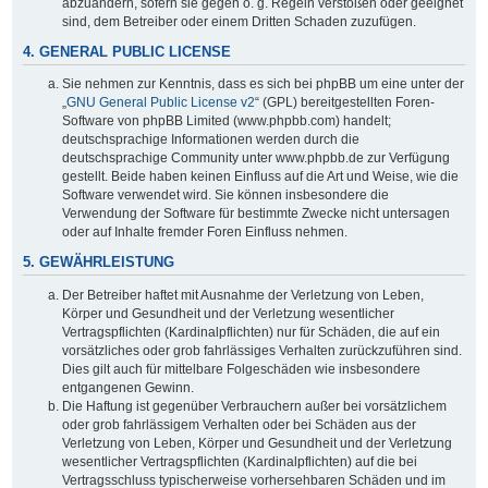
abzuändern, sofern sie gegen o. g. Regeln verstoßen oder geeignet
sind, dem Betreiber oder einem Dritten Schaden zuzufügen.
4. GENERAL PUBLIC LICENSE
Sie nehmen zur Kenntnis, dass es sich bei phpBB um eine unter der
„
GNU General Public License v2
“ (GPL) bereitgestellten Foren-
Software von phpBB Limited (www.phpbb.com) handelt;
deutschsprachige Informationen werden durch die
deutschsprachige Community unter www.phpbb.de zur Verfügung
gestellt. Beide haben keinen Einfluss auf die Art und Weise, wie die
Software verwendet wird. Sie können insbesondere die
Verwendung der Software für bestimmte Zwecke nicht untersagen
oder auf Inhalte fremder Foren Einfluss nehmen.
5. GEWÄHRLEISTUNG
Der Betreiber haftet mit Ausnahme der Verletzung von Leben,
Körper und Gesundheit und der Verletzung wesentlicher
Vertragspflichten (Kardinalpflichten) nur für Schäden, die auf ein
vorsätzliches oder grob fahrlässiges Verhalten zurückzuführen sind.
Dies gilt auch für mittelbare Folgeschäden wie insbesondere
entgangenen Gewinn.
Die Haftung ist gegenüber Verbrauchern außer bei vorsätzlichem
oder grob fahrlässigem Verhalten oder bei Schäden aus der
Verletzung von Leben, Körper und Gesundheit und der Verletzung
wesentlicher Vertragspflichten (Kardinalpflichten) auf die bei
Vertragsschluss typischerweise vorhersehbaren Schäden und im