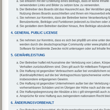
Sie erklären mit der Erstellung eines Beitrags, dass er keine Inhalt
verwendeten Links und Bilder zu setzen bzw. zu verwenden.
Der Betreiber des Boards übt das Hausrecht aus. Bei Verstößen ge
Nutzung dieses Boards ausschließen und Ihnen ein Hausverbot erte
Sie nehmen zur Kenntnis, dass der Betreiber keine Verantwortung für 
Benutzerkonto, Beiträge und Funktionen jederzeit zu löschen oder z
Sie gestatten dem Betreiber darüber hinaus, Ihre Beiträge abzuänd
4. GENERAL PUBLIC LICENSE
Sie nehmen zur Kenntnis, dass es sich bei phpBB um eine unter der
werden durch die deutschsprachige Community unter www.phpbb.de z
Software für bestimmte Zwecke nicht untersagen oder auf Inhalte f
5. GEWÄHRLEISTUNG
Der Betreiber haftet mit Ausnahme der Verletzung von Leben, Körper 
Verhalten zurückzuführen sind. Dies gilt auch für mittelbare Fol
Die Haftung ist gegenüber Verbrauchern außer bei vorsätzlichem od
(Kardinalpflichten) auf die bei Vertragsschluss typischerweise vor
insbesondere entgangenen Gewinn.
Die Haftung ist gegenüber Unternehmern außer bei der Verletzung v
vorhersehbaren Schäden und im Übrigen der Höhe nach auf die vert
Die Haftungsbegrenzung der Absätze a bis c gilt sinngemäß auch zug
Ansprüche für eine Haftung aus zwingendem nationalem Recht blei
6. ÄNDERUNGSVORBEHALT