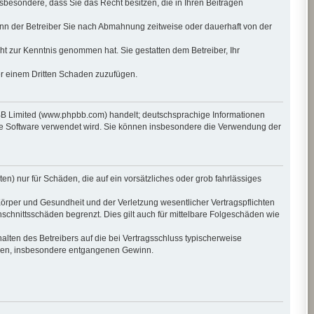
insbesondere, dass Sie das Recht besitzen, die in Ihren Beiträgen
nn der Betreiber Sie nach Abmahnung zeitweise oder dauerhaft von der
icht zur Kenntnis genommen hat. Sie gestatten dem Betreiber, Ihr
er einem Dritten Schaden zuzufügen.
pBB Limited (www.phpbb.com) handelt; deutschsprachige Informationen
die Software verwendet wird. Sie können insbesondere die Verwendung der
en) nur für Schäden, die auf ein vorsätzliches oder grob fahrlässiges
örper und Gesundheit und der Verletzung wesentlicher Vertragspflichten
schnittsschäden begrenzt. Dies gilt auch für mittelbare Folgeschäden wie
lten des Betreibers auf die bei Vertragsschluss typischerweise
häden, insbesondere entgangenen Gewinn.