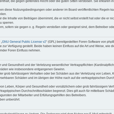
e enthält, die gegen geltendes Recht oder die guten Sitten verstoßen. Sie erklären 
gen diese Nutzungsbedingungen oder anderer im Board veröffentlichten Regeln ka
ilen.
die Inhalte von Beiträgen übernimmt, die er nicht selbst erstellt hat oder die er n
u sperren.
ern, sofern sie gegen o. g. Regeln verstoßen oder geeignet sind, dem Betreiber od
 „
GNU General Public License v2
“ (GPL) bereitgestellten Foren-Software von ph
ur Verfügung gestellt. Beide haben keinen Einfluss auf die Art und Weise, wie 
remder Foren Einfluss nehmen.
und Gesundheit und der Verletzung wesentlicher Vertragspflichten (Kardinalpflicht
geschäden wie insbesondere entgangenen Gewinn.
er grob fahrlässigem Verhalten oder bei Schäden aus der Verletzung von Leben, K
hersehbaren Schäden und im übrigen der Höhe nach auf die vertragstypischen Durch
on Leben, Körper und Gesundheit oder vorsätzlichem oder grob fahrlässigem Verha
ragstypischen Durchschnittsschäden begrenzt. Dies gilt auch für mittelbare Sc
unsten der Mitarbeiter und Erfüllungsgehilfen des Betreibers.
ben unberührt.