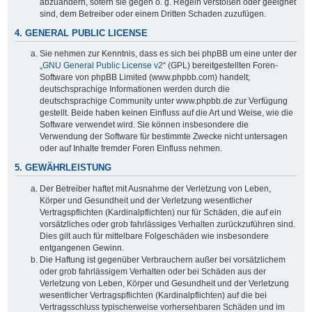
abzuändern, sofern sie gegen o. g. Regeln verstoßen oder geeignet
sind, dem Betreiber oder einem Dritten Schaden zuzufügen.
4. GENERAL PUBLIC LICENSE
Sie nehmen zur Kenntnis, dass es sich bei phpBB um eine unter der
„
GNU General Public License v2
“ (GPL) bereitgestellten Foren-
Software von phpBB Limited (www.phpbb.com) handelt;
deutschsprachige Informationen werden durch die
deutschsprachige Community unter www.phpbb.de zur Verfügung
gestellt. Beide haben keinen Einfluss auf die Art und Weise, wie die
Software verwendet wird. Sie können insbesondere die
Verwendung der Software für bestimmte Zwecke nicht untersagen
oder auf Inhalte fremder Foren Einfluss nehmen.
5. GEWÄHRLEISTUNG
Der Betreiber haftet mit Ausnahme der Verletzung von Leben,
Körper und Gesundheit und der Verletzung wesentlicher
Vertragspflichten (Kardinalpflichten) nur für Schäden, die auf ein
vorsätzliches oder grob fahrlässiges Verhalten zurückzuführen sind.
Dies gilt auch für mittelbare Folgeschäden wie insbesondere
entgangenen Gewinn.
Die Haftung ist gegenüber Verbrauchern außer bei vorsätzlichem
oder grob fahrlässigem Verhalten oder bei Schäden aus der
Verletzung von Leben, Körper und Gesundheit und der Verletzung
wesentlicher Vertragspflichten (Kardinalpflichten) auf die bei
Vertragsschluss typischerweise vorhersehbaren Schäden und im