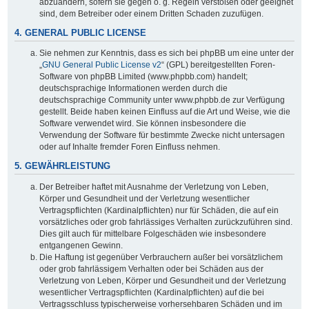
abzuändern, sofern sie gegen o. g. Regeln verstoßen oder geeignet
sind, dem Betreiber oder einem Dritten Schaden zuzufügen.
4. GENERAL PUBLIC LICENSE
Sie nehmen zur Kenntnis, dass es sich bei phpBB um eine unter der
„
GNU General Public License v2
“ (GPL) bereitgestellten Foren-
Software von phpBB Limited (www.phpbb.com) handelt;
deutschsprachige Informationen werden durch die
deutschsprachige Community unter www.phpbb.de zur Verfügung
gestellt. Beide haben keinen Einfluss auf die Art und Weise, wie die
Software verwendet wird. Sie können insbesondere die
Verwendung der Software für bestimmte Zwecke nicht untersagen
oder auf Inhalte fremder Foren Einfluss nehmen.
5. GEWÄHRLEISTUNG
Der Betreiber haftet mit Ausnahme der Verletzung von Leben,
Körper und Gesundheit und der Verletzung wesentlicher
Vertragspflichten (Kardinalpflichten) nur für Schäden, die auf ein
vorsätzliches oder grob fahrlässiges Verhalten zurückzuführen sind.
Dies gilt auch für mittelbare Folgeschäden wie insbesondere
entgangenen Gewinn.
Die Haftung ist gegenüber Verbrauchern außer bei vorsätzlichem
oder grob fahrlässigem Verhalten oder bei Schäden aus der
Verletzung von Leben, Körper und Gesundheit und der Verletzung
wesentlicher Vertragspflichten (Kardinalpflichten) auf die bei
Vertragsschluss typischerweise vorhersehbaren Schäden und im