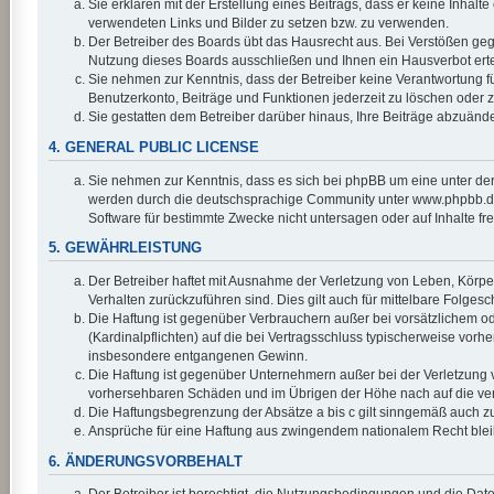
Sie erklären mit der Erstellung eines Beitrags, dass er keine Inhalt
verwendeten Links und Bilder zu setzen bzw. zu verwenden.
Der Betreiber des Boards übt das Hausrecht aus. Bei Verstößen ge
Nutzung dieses Boards ausschließen und Ihnen ein Hausverbot erte
Sie nehmen zur Kenntnis, dass der Betreiber keine Verantwortung für 
Benutzerkonto, Beiträge und Funktionen jederzeit zu löschen oder z
Sie gestatten dem Betreiber darüber hinaus, Ihre Beiträge abzuänd
4. GENERAL PUBLIC LICENSE
Sie nehmen zur Kenntnis, dass es sich bei phpBB um eine unter der
werden durch die deutschsprachige Community unter www.phpbb.de z
Software für bestimmte Zwecke nicht untersagen oder auf Inhalte f
5. GEWÄHRLEISTUNG
Der Betreiber haftet mit Ausnahme der Verletzung von Leben, Körper 
Verhalten zurückzuführen sind. Dies gilt auch für mittelbare Fol
Die Haftung ist gegenüber Verbrauchern außer bei vorsätzlichem od
(Kardinalpflichten) auf die bei Vertragsschluss typischerweise vor
insbesondere entgangenen Gewinn.
Die Haftung ist gegenüber Unternehmern außer bei der Verletzung v
vorhersehbaren Schäden und im Übrigen der Höhe nach auf die vert
Die Haftungsbegrenzung der Absätze a bis c gilt sinngemäß auch zug
Ansprüche für eine Haftung aus zwingendem nationalem Recht blei
6. ÄNDERUNGSVORBEHALT