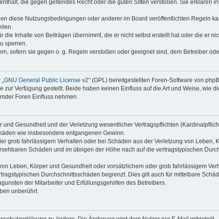
e enthält, die gegen geltendes Recht oder die guten Sitten verstoßen. Sie erklären 
gen diese Nutzungsbedingungen oder anderer im Board veröffentlichten Regeln ka
ilen.
die Inhalte von Beiträgen übernimmt, die er nicht selbst erstellt hat oder die er n
u sperren.
ern, sofern sie gegen o. g. Regeln verstoßen oder geeignet sind, dem Betreiber od
 „
GNU General Public License v2
“ (GPL) bereitgestellten Foren-Software von ph
ur Verfügung gestellt. Beide haben keinen Einfluss auf die Art und Weise, wie 
remder Foren Einfluss nehmen.
und Gesundheit und der Verletzung wesentlicher Vertragspflichten (Kardinalpflicht
geschäden wie insbesondere entgangenen Gewinn.
er grob fahrlässigem Verhalten oder bei Schäden aus der Verletzung von Leben, K
hersehbaren Schäden und im übrigen der Höhe nach auf die vertragstypischen Durch
on Leben, Körper und Gesundheit oder vorsätzlichem oder grob fahrlässigem Verha
ragstypischen Durchschnittsschäden begrenzt. Dies gilt auch für mittelbare Sc
unsten der Mitarbeiter und Erfüllungsgehilfen des Betreibers.
ben unberührt.