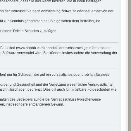
insbesondere, dass Sie das Recht besitzen, die in Ihren Beiträgen
nn der Betreiber Sie nach Abmahnung zeitweise oder dauerhaft von der
icht zur Kenntnis genommen hat. Sie gestatten dem Betreiber, Ihr
er einem Dritten Schaden zuzufügen.
pBB Limited (www.phpbb.com) handelt; deutschsprachige Informationen
die Software verwendet wird. Sie können insbesondere die Verwendung der
en) nur für Schäden, die auf ein vorsätzliches oder grob fahrlässiges
örper und Gesundheit und der Verletzung wesentlicher Vertragspflichten
schnittsschäden begrenzt. Dies gilt auch für mittelbare Folgeschäden wie
lten des Betreibers auf die bei Vertragsschluss typischerweise
häden, insbesondere entgangenen Gewinn.