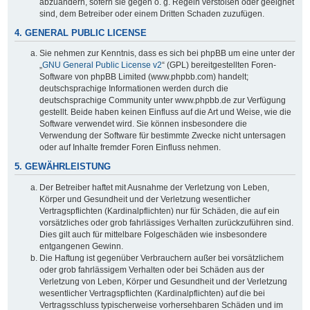
abzuändern, sofern sie gegen o. g. Regeln verstoßen oder geeignet
sind, dem Betreiber oder einem Dritten Schaden zuzufügen.
4. GENERAL PUBLIC LICENSE
Sie nehmen zur Kenntnis, dass es sich bei phpBB um eine unter der
„
GNU General Public License v2
“ (GPL) bereitgestellten Foren-
Software von phpBB Limited (www.phpbb.com) handelt;
deutschsprachige Informationen werden durch die
deutschsprachige Community unter www.phpbb.de zur Verfügung
gestellt. Beide haben keinen Einfluss auf die Art und Weise, wie die
Software verwendet wird. Sie können insbesondere die
Verwendung der Software für bestimmte Zwecke nicht untersagen
oder auf Inhalte fremder Foren Einfluss nehmen.
5. GEWÄHRLEISTUNG
Der Betreiber haftet mit Ausnahme der Verletzung von Leben,
Körper und Gesundheit und der Verletzung wesentlicher
Vertragspflichten (Kardinalpflichten) nur für Schäden, die auf ein
vorsätzliches oder grob fahrlässiges Verhalten zurückzuführen sind.
Dies gilt auch für mittelbare Folgeschäden wie insbesondere
entgangenen Gewinn.
Die Haftung ist gegenüber Verbrauchern außer bei vorsätzlichem
oder grob fahrlässigem Verhalten oder bei Schäden aus der
Verletzung von Leben, Körper und Gesundheit und der Verletzung
wesentlicher Vertragspflichten (Kardinalpflichten) auf die bei
Vertragsschluss typischerweise vorhersehbaren Schäden und im