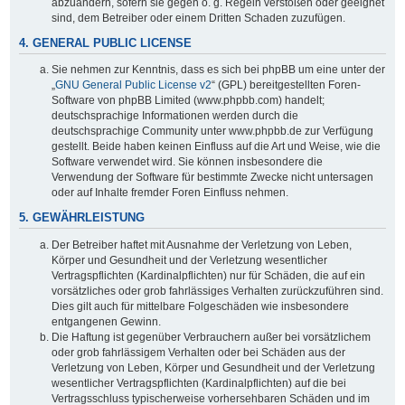
abzuändern, sofern sie gegen o. g. Regeln verstoßen oder geeignet
sind, dem Betreiber oder einem Dritten Schaden zuzufügen.
4. GENERAL PUBLIC LICENSE
Sie nehmen zur Kenntnis, dass es sich bei phpBB um eine unter der
„
GNU General Public License v2
“ (GPL) bereitgestellten Foren-
Software von phpBB Limited (www.phpbb.com) handelt;
deutschsprachige Informationen werden durch die
deutschsprachige Community unter www.phpbb.de zur Verfügung
gestellt. Beide haben keinen Einfluss auf die Art und Weise, wie die
Software verwendet wird. Sie können insbesondere die
Verwendung der Software für bestimmte Zwecke nicht untersagen
oder auf Inhalte fremder Foren Einfluss nehmen.
5. GEWÄHRLEISTUNG
Der Betreiber haftet mit Ausnahme der Verletzung von Leben,
Körper und Gesundheit und der Verletzung wesentlicher
Vertragspflichten (Kardinalpflichten) nur für Schäden, die auf ein
vorsätzliches oder grob fahrlässiges Verhalten zurückzuführen sind.
Dies gilt auch für mittelbare Folgeschäden wie insbesondere
entgangenen Gewinn.
Die Haftung ist gegenüber Verbrauchern außer bei vorsätzlichem
oder grob fahrlässigem Verhalten oder bei Schäden aus der
Verletzung von Leben, Körper und Gesundheit und der Verletzung
wesentlicher Vertragspflichten (Kardinalpflichten) auf die bei
Vertragsschluss typischerweise vorhersehbaren Schäden und im